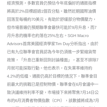
經濟預測，多數官員仍預估今年底偏好的通膨指標
將高於2%目標超過1個百分點。雖然近期國際油價
回落至每桶約70美元，有助於舒緩部分物價壓力，
但市場普遍仍預期聯準會最快可能於9月升息，而7
月升息的機率也約落在25%左右。SGH Macro
Advisors首席美國經濟學家Tim Duy分析指出，由於
已有九位聯準會官員認為今年仍須進一步緊縮貨幣
政策，「升息已重新回到討論檯面」，甚至不排除7
月就可能採取行動。他也表示，在失業率維持約
4.2%的低檔、通膨仍高於目標的情況下，聯準會目
前最大的挑戰已是控制物價。聯準會在6月會議中一
致決議維持利率不變，市場接下來將聚焦7月14日公
布的6月消費者物價指數（CPI），該數據將成為7月