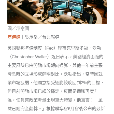
圖／示意圖
商傳媒
｜吳承岳／台北報導
美國聯邦準備制度（Fed）理事克里斯多福．沃勒
（Christopher Waller）近日表示，美國經濟面臨的
主要風險已由勞動市場轉向通膨，與他一年前主張
降息時的立場形成鮮明對比。沃勒指出，當時因就
業市場疲弱，他願意接受通膨較晚回到2%的目標，
但目前勞動市場已趨於穩定，反而是通膨再度升
溫，使貨幣政策考量出現重大轉變。他直言：「風
險已經完全翻轉。」根據聯準會6月會後公布的最新