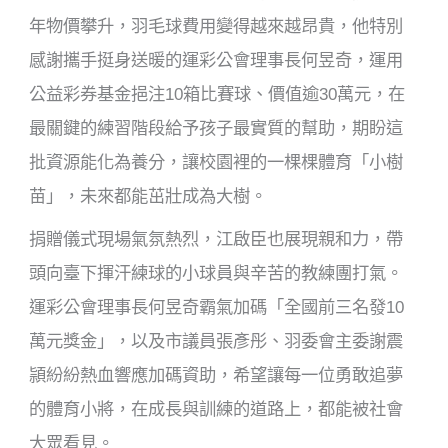
年物價攀升，羽毛球費用變得越來越昂貴，他特別
感謝攜手挺身送暖的運彩公會理事長何昱奇，運用
公益彩券基金挹注10箱比賽球、價值逾30萬元，在
最關鍵的練習階段給予孩子最實質的幫助，期盼這
批資源能化為養分，讓校園裡的一棵棵體育「小樹
苗」，未來都能茁壯成為大樹。
捐贈儀式現場氣氛熱烈，江啟臣也展現親和力，帶
頭向臺下揮汗練球的小球員與辛苦的教練團打氣。
運彩公會理事長何昱奇霸氣加碼「全國前三名發10
萬元獎金」，以及市議員張彥彤、羽委會主委謝震
頴紛紛熱血響應加碼資助，希望讓每一位勇敢追夢
的體育小將，在成長與訓練的道路上，都能被社會
大眾看見。