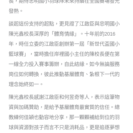
長，期待忠明國小羽球隊未來持續在全國賽場發光
發熱。
談起這份支持的起點，更見證了江啟臣與忠明國小
陳光鑫校長深厚的「體育情緣」。十年前的2016
年，時任立委的江啟臣創辦第一屆「新世代盃國小
籃球賽」，當時擔任岸裡國小主任的陳校長便在第
一線全力投入賽事籌辦，自此結緣。如今無論服務
崗位如何轉換，彼此推動基層體育、紮根下一代的
理念始終如一。
陳光鑫校長感謝江啟臣和何昱奇等人，表示這筆物
資與加碼贊助，是給予基層體育最實質的信任。總
教練何佳穎也動容地分享，那一顆顆補給到位的羽
球與資源對孩子而言不只是消耗品，更是追逐夢想