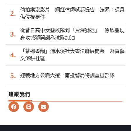
偷拍案沒影片 網紅律師喊都提告 法界：須具
備侵權要件
從昔日高中女籃校隊到「資深獅迷」 徐欣瑩現
身攻城獅開訓為球隊加油
「茶鄉墨韻」濁水溪社大書法聯展開幕 落實藝
文深耕社區
迎戰地方公職大選 南投警局特訓重機部隊
追蹤我們
F
L
E
a
i
n
c
n
v
e
e
e
b
l
o
o