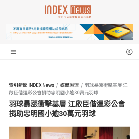
跳
至
主
要
內
容
索引新聞 INDEX News
/
媒體聯盟
/
羽球暴漲衝擊基層 江
啟臣偕運彩公會捐助忠明國小逾30萬元羽球
羽球暴漲衝擊基層 江啟臣偕運彩公會
捐助忠明國小逾30萬元羽球