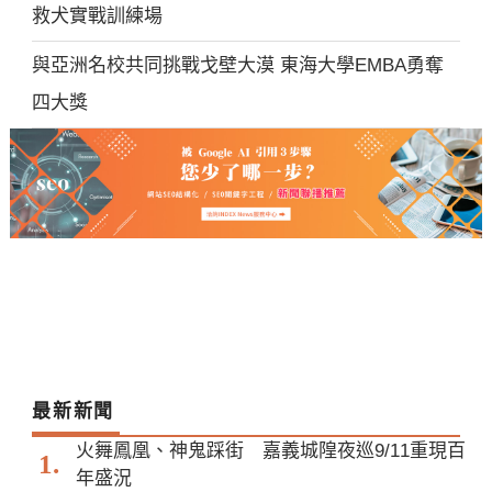
救犬實戰訓練場
與亞洲名校共同挑戰戈壁大漠 東海大學EMBA勇奪
四大獎
最新新聞
火舞鳳凰、神鬼踩街 嘉義城隍夜巡9/11重現百
年盛況