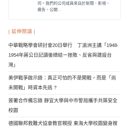
司。我們的公司成員來自於新聞、影視、
廣告、公關…
| 延伸閱讀 |
中華戰略學會研討會20日舉行 丁渝洲主講「1948-
1954年蔣公日記讀後總結ー挫敗、反省與建設台
灣」
美伊戰爭啟示錄：真正可怕的不是開戰，而是「尚
未開戰」時資本先逃 ?
簽署合作備忘錄 靜宜大學與中市警局攜手共築安全
校園
德國聯邦救難犬協會教官親授 東海大學校園變身搜