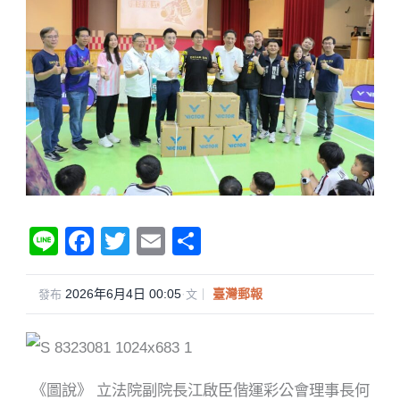
Li
F
T
E
分
n
a
wi
m
享
e
c
tt
ail
2026年6月4日 00:05
·
臺灣郵報
發布
文｜
e
er
b
o
《圖說》 立法院副院長江啟臣偕運彩公會理事長何