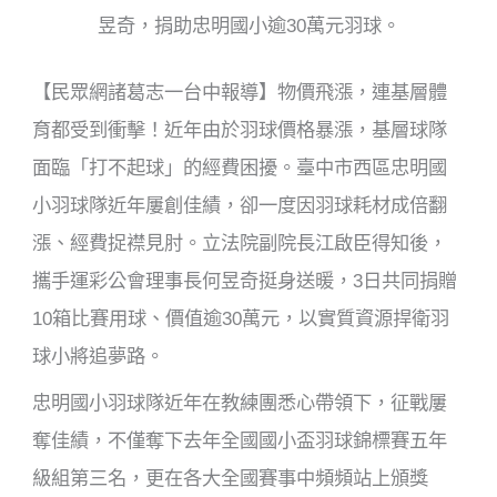
o
昱奇，捐助忠明國小逾30萬元羽球。
k
【民眾網諸葛志一台中報導】物價飛漲，連基層體
育都受到衝擊！近年由於羽球價格暴漲，基層球隊
面臨「打不起球」的經費困擾。臺中市西區忠明國
小羽球隊近年屢創佳績，卻一度因羽球耗材成倍翻
漲、經費捉襟見肘。立法院副院長江啟臣得知後，
攜手運彩公會理事長何昱奇挺身送暖，3日共同捐贈
10箱比賽用球、價值逾30萬元，以實質資源捍衛羽
球小將追夢路。
忠明國小羽球隊近年在教練團悉心帶領下，征戰屢
奪佳績，不僅奪下去年全國國小盃羽球錦標賽五年
級組第三名，更在各大全國賽事中頻頻站上頒獎