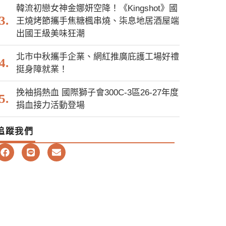
韓流初戀女神金娜妍空降！《Kingshot》國
王燒烤節攜手焦糖楓串燒、柒息地居酒屋端
出國王級美味狂潮
北市中秋攜手企業、網紅推廣庇護工場好禮
挺身障就業！
挽袖捐熱血 國際獅子會300C-3區26-27年度
捐血接力活動登場
追蹤我們
F
L
E
a
i
n
c
n
v
e
e
e
b
l
o
o
o
p
k
e