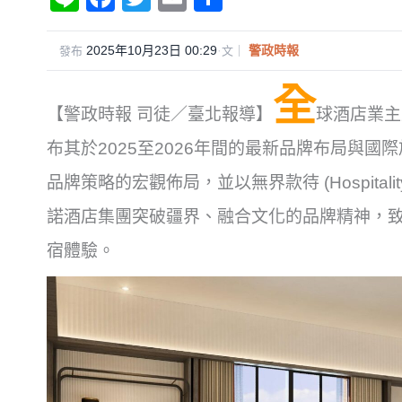
n
a
wi
m
享
e
c
tt
ail
2025年10月23日 00:29
·
警政時報
發布
文｜
e
er
全
b
【警政時報 司徒／臺北報導】
球酒店業主及
o
布其於2025至2026年間的最新品牌布局與
o
品牌策略的宏觀佈局，並以無界款待 (Hospitalit
k
諾酒店集團突破疆界、融合文化的品牌精神，
宿體驗。