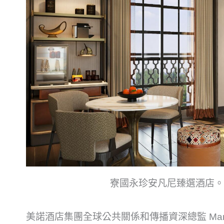
寮國永珍安凡尼臻選酒店。(
美諾酒店集團全球公共關係和傳播資深總監 Mark A