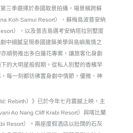
tus）》第三季選擇於泰國取景拍攝，場景橫跨蘇
a Koh Samui Resort）、蘇梅島波普安納
mui Resort），以及普吉島邁考安納塔拉別墅度
Villas），劇中細膩呈現泰國建築美學與島嶼風情之
牌亦順勢推出多白蓮花專案，讓旅客化身劇
頭下的大明星般假期。從私人別墅的香檳早
務，每一刻都彷彿置身劇中情節，優雅、神
ld: Rebirth）》已於今年七月震撼上映，主
Nang Cliff Krabi Resort）與喀比蘭
Krabi Resort）。兩座度假酒店以壯闊的石灰