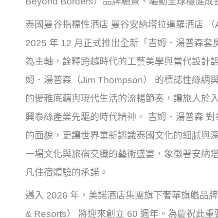
Beyond Borders）品牌願景、驅動全球穩
泰國曼谷指標性酒店 曼谷安納塔拉暹羅酒店 （Anantar
2025 年 12 月正式推出全新「吉姆．湯普森套房（
為主軸，詮釋跨越時代的工藝美學與當代設計語
姆．湯普森（Jim Thompson） 的標誌性
的優雅底蘊與現代生活的流暢節奏，讓旅人於
興泰絲產業先驅的時代精神。 吉姆．湯普森 
的面貌，更讓世界重新認識泰國文化的細膩與
一場文化與旅宿交織的藝術盛宴，象徵著安納
凡住宿體驗的承諾。
邁入 2026 年，美諾酒店集團旗下奢華旗艦品牌安納
& Resorts） 將迎來創立 60 週年。為