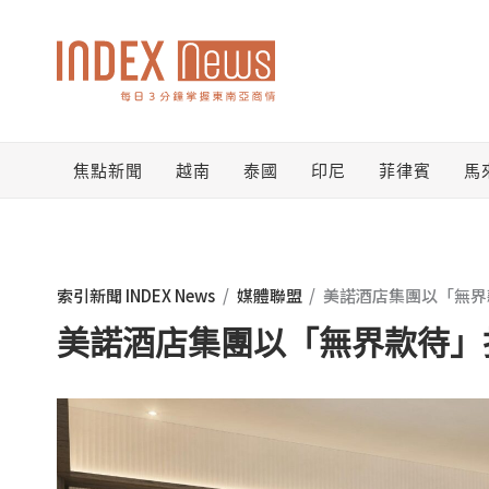
跳
至
主
要
焦點新聞
越南
泰國
印尼
菲律賓
馬
內
容
索引新聞 INDEX News
/
媒體聯盟
/
美諾酒店集團以「無界
美諾酒店集團以「無界款待」