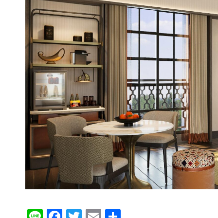
Li
F
T
E
分