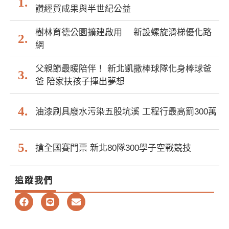
讚經貿成果與半世紀公益
樹林育德公園擴建啟用 新設螺旋滑梯優化路
網
父親節最暖陪伴！ 新北凱撒棒球隊化身棒球爸
爸 陪家扶孩子揮出夢想
油漆刷具廢水污染五股坑溪 工程行最高罰300萬
搶全國賽門票 新北80隊300學子空戰競技
追蹤我們
F
L
E
a
i
n
c
n
v
e
e
e