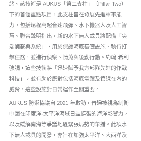
緒。該技術是 AUKUS「第二支柱」（Pillar Two）
下的首個重點項目，此支柱旨在發展先進軍事能
力，包括遠程高超音速飛彈、水下機器人及人工智
慧。聯合聲明指出，新的水下無人載具將配備「尖
端酬載與系統」，用於保護海底基礎設施、執行打
擊任務，並進行偵察、情蒐與後勤行動。約翰·希利
強調，這些技術將「迅速賦予我方部隊先進的作戰
科技」，並有助於應對包括海底電纜及管線在內的
威脅，這些設施對日常運作至關重要。
AUKUS 防禦協議自 2021 年啟動，普遍被視為制衡
中國在印度洋-太平洋海域日益擴張的海洋影響力，
以及緩解南海等爭議地區緊張局勢的舉措。此項水
下無人載具的開發，亦旨在加強太平洋、大西洋及