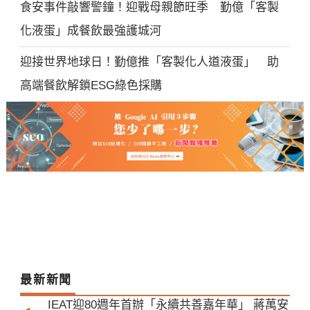
食安事件敲響警鐘！迎戰母親節旺季 勤億「客製
化液蛋」成餐飲最強護城河
迎接世界地球日！勤億推「客製化人道液蛋」 助
高端餐飲解鎖ESG綠色採購
最新新聞
IEAT迎80週年首辦「永續共善嘉年華」 蔣萬安