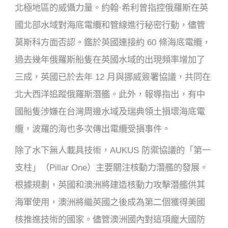
北極地區的威懾力量。約翰·希利曾指控俄羅斯在英
國北部水域對海底電纜和管線進行秘密行動，儘管
莫斯科方面否認。鑑於英國連接約 60 條海底電纜，
過去幾年俄羅斯船隻在英國水域的出現頻率增加了
三成，英國已於去年 12 月與挪威簽署協議，共同在
北大西洋追蹤俄羅斯潛艦。此外，報導指出，有中
國船隻涉嫌在台灣周邊水域及瑞典領土損壞海底電
纜，波羅的海也多次傳出電纜受損事件。
除了水下無人載具技術，AUKUS 防禦協議的「第一
支柱」（Pillar One）主要關注核動力潛艦的發展。
根據規劃，英國和澳洲將建造核動力攻擊潛艦供其
海軍使用，澳洲將繼英國之後成為第二個獲得美國
核推進技術的國家。儘管澳洲國內對這項龐大國防