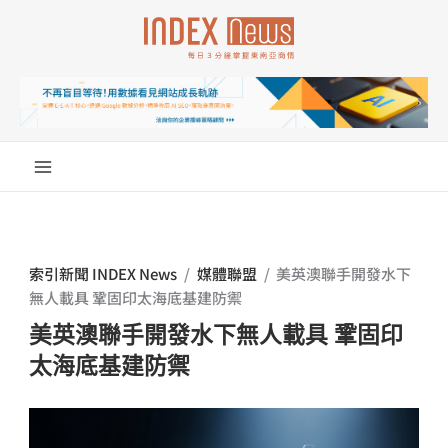
跳
至
主
要
內
容
索引新聞 INDEX News
/
媒體聯盟
/
美英澳聯手開發水下
無人載具 鞏固印太海底基建防禦
美英澳聯手開發水下無人載具 鞏固印
太海底基建防禦