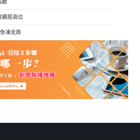
指數
將續居高位
盤急凍走跌