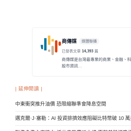
商傳媒
媒體聯播
已發表文章
14,393
篇
商傳媒是台灣最專業的商業、金融、
股市資訊…
| 延伸閱讀 |
中東衝突推升油價 恐限縮聯準會降息空間
邁克爾·J·塞勒：AI 投資排擠效應阻礙比特幣破 10 