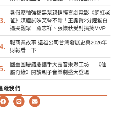
暑假壓軸強檔黑幫親情輕喜劇電影《網紅老
爸》媒體試映笑聲不斷！王識賢2分鐘獨白
逼哭觀眾 羅志祥、張懷秋受封搞笑MVP
報商業故事 遠雄公司台灣發展史與2026年
財報看一下
國臺圖慶館慶攜手大嘉音樂聚工坊 《仙
履奇緣》閱讀親子音樂劇盛大登場
追蹤我們
F
L
E
a
i
n
c
n
v
e
e
e
b
l
o
o
o
p
k
e