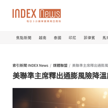
跳
至
主
要
焦點新聞
越南
泰國
印尼
菲律賓
馬
內
容
索引新聞 INDEX News
/
媒體聯盟
/
美聯準主席釋出通膨風
美聯準主席釋出通膨風險降溫