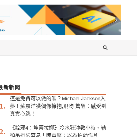
搜
尋
最新新聞
這是免費可以做的嗎？Michael Jackson入
夢！蘇震洋獲偶像擁抱,飛吻 驚醒：感受到
真實心跳！
《粽邪4：坤蒂拉娜》冷水狂沖數小時、勒
頸吊掛險窒息！陳雪甄：以為拍動作片