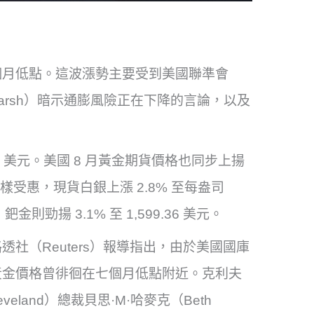
個月低點。這波漲勢主要受到美國聯準會
vin Warsh）暗示通膨風險正在下降的言論，以及
49 美元。美國 8 月黃金期貨價格也同步上揚
屬同樣受惠，現貨白銀上漲 2.8% 至每盎司
，鈀金則勁揚 3.1% 至 1,599.36 美元。
社（Reuters）報導指出，由於美國國庫
黃金價格曾徘徊在七個月低點附近。克利夫
Cleveland）總裁貝思·M·哈麥克（Beth