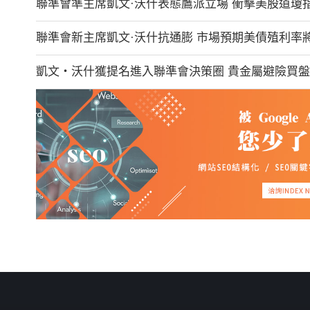
聯準會準主席凱文·沃什表態鷹派立場 衝擊美股道瓊
聯準會新主席凱文·沃什抗通膨 市場預期美債殖利率
凱文・沃什獲提名進入聯準會決策圈 貴金屬避險買