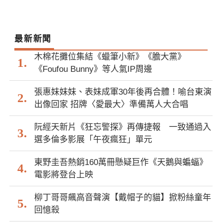
最新新聞
木棉花攤位集結《蠟筆小新》《膽大黨》
《Foufou Bunny》等人氣IP周邊
張惠妹妹妹、表妹成軍30年後再合體！喻台東演
出像回家 招牌〈愛最大〉準備萬人大合唱
阮經天新片《狂忘警探》再傳捷報 一致通過入
選多倫多影展「午夜瘋狂」單元
東野圭吾熱銷160萬冊懸疑巨作《天鵝與蝙蝠》
電影將登台上映
柳丁哥哥飆高音聲演【戴帽子的貓】掀粉絲童年
回憶殺