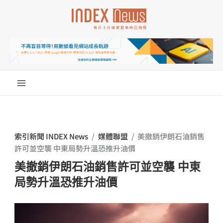
跳
至
主
要
內
容
索引新聞 INDEX News
/
媒體聯盟
/
美撤銷伊朗石油銷售
許可並空襲 中東局勢升溫恐推升油價
美撤銷伊朗石油銷售許可並空襲 中東
局勢升溫恐推升油價