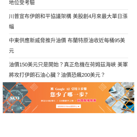
地位受考驗
川普宣布伊朗和平協議架構 美股創4月來最大單日漲
幅
中東供應新威脅推升油價 布蘭特原油收近每桶95美
元
油價150美元只是開始？真正危機在荷姆茲海峽 美軍
將攻打伊朗石油心臟？油價恐飆200美元？