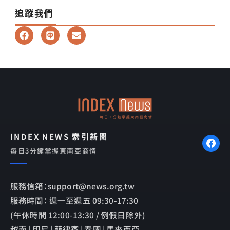
追蹤我們
F
L
E
a
i
n
c
n
v
e
e
e
b
l
o
o
o
p
k
e
INDEX NEWS 索引新聞
每日3分鐘掌握東南亞商情
服務信箱：support@news.org.tw
服務時間： 週一至週五 09:30-17:30
(午休時間 12:00-13:30 / 例假日除外)
越南 | 印尼 | 菲律賓 | 泰國 | 馬來西亞