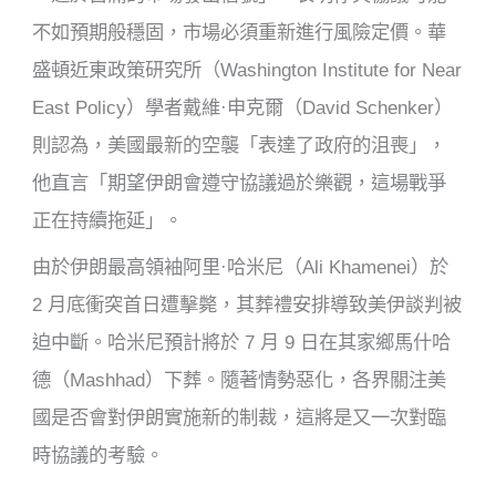
不如預期般穩固，市場必須重新進行風險定價。華
盛頓近東政策研究所（Washington Institute for Near
East Policy）學者戴維·申克爾（David Schenker）
則認為，美國最新的空襲「表達了政府的沮喪」，
他直言「期望伊朗會遵守協議過於樂觀，這場戰爭
正在持續拖延」。
由於伊朗最高領袖阿里·哈米尼（Ali Khamenei）於
2 月底衝突首日遭擊斃，其葬禮安排導致美伊談判被
迫中斷。哈米尼預計將於 7 月 9 日在其家鄉馬什哈
德（Mashhad）下葬。隨著情勢惡化，各界關注美
國是否會對伊朗實施新的制裁，這將是又一次對臨
時協議的考驗。