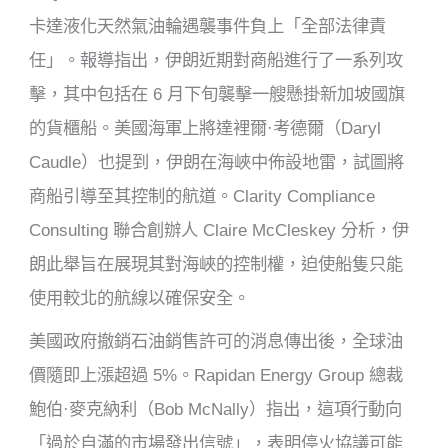
卡達液化天然氣油輪遇襲事件負上「全部法律責
任」。報導指出，伊朗近期對商船進行了一系列攻
擊，其中包括在 6 月下旬襲擊一艘懸掛新加坡國旗
的貨櫃船。美國海軍上將達裡爾·考德爾（Daryl
Caudle）也提到，伊朗在海峽中佈設地雷，試圖將
商船引導至其控制的航道。Clarity Compliance
Consulting 聯合創辦人 Claire McCleskey 分析，伊
朗此舉旨在展現其對海峽的控制權，迫使船隻只能
使用較北的航線以確保安全。
美國政府撤銷石油銷售許可的消息傳出後，全球油
價隨即上漲超過 5%。Rapidan Energy Group 總裁
鮑伯·麥克納利（Bob McNally）指出，這項行動向
「過於自滿的市場發出信號」，表明停火協議可能