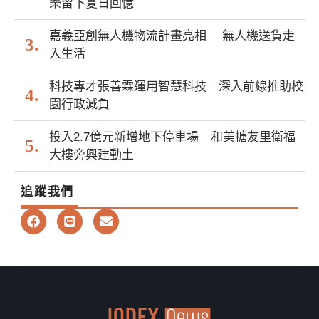
樂留下夏日回憶
嘉義亞創無人機物流計畫亮相 無人機送貨走
入生活
科技專才張善霖運用智慧科技 深入前線推助校
園行政減負
投入2.7億元新增地下停車場 和美糖友里衛福
大樓旁興建動土
追蹤我們
F
L
E
a
i
n
c
n
v
e
e
e
b
l
o
o
o
p
k
e