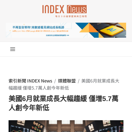
跳
至
主
要
內
容
索引新聞 INDEX News
/
媒體聯盟
/
美國6月就業成長大
幅趨緩 僅增5.7萬人創今年新低
美國6月就業成長大幅趨緩 僅增5.7萬
人創今年新低