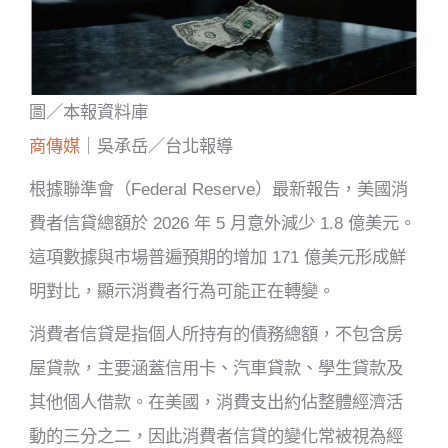
圖／本報資料庫
商傳媒
｜吳承岳／台北報導
根據聯準會（Federal Reserve）最新報告，美國消
費者信貸總額於 2026 年 5 月意外減少 1.8 億美元。
這項數據與市場普遍預期的增加 171 億美元形成鮮
明對比，顯示消費者行為可能正在轉變。
消費者信貸是指個人所持有的債務總額，不包含房
屋貸款，主要涵蓋信用卡、汽車貸款、學生貸款及
其他個人借款。在美國，消費支出約佔整體經濟活
動的三分之二，因此消費者信貸的變化常被視為經