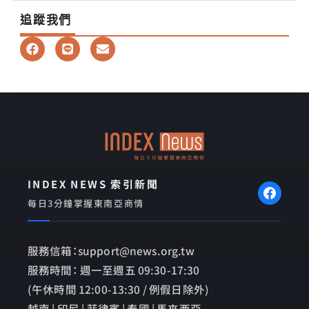
追蹤我們
F
L
E
a
i
n
c
n
v
e
e
e
b
l
o
o
o
p
k
e
INDEX NEWS 索引新聞
每日3分鐘掌握東南亞商情
服務信箱：support@news.org.tw
服務時間： 週一至週五 09:30-17:30
(午休時間 12:00-13:30 / 例假日除外)
越南 | 印尼 | 菲律賓 | 泰國 | 馬來西亞