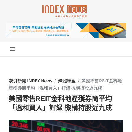
跳
至
主
要
內
容
索引新聞 INDEX News
/
媒體聯盟
/
美國零售REIT金科地
產獲券商平均「溫和買入」評級 機構持股近九成
美國零售REIT金科地產獲券商平均
「溫和買入」評級 機構持股近九成