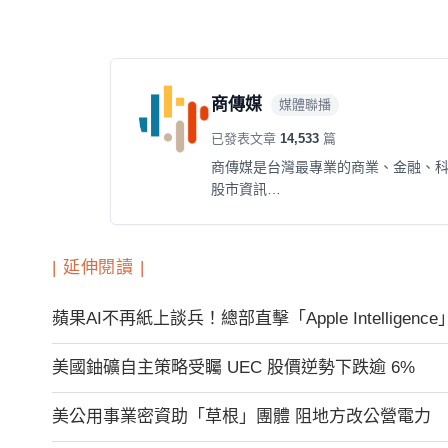
商傳媒
媒體聯播
已發表文章
14,533
篇
商傳媒是台灣最專業的商業、金融、
股市資訊…
| 延伸閱讀 |
蘋果AI不再紙上談兵！總部直擊「Apple Intellig
美國鈾礦自主策略受矚 UEC 股價逆勢下跌逾 6%
美公用事業密資助「草根」團體 阻地方改公營電力