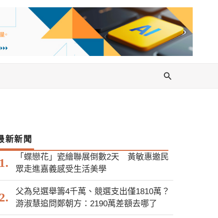
搜
尋
最新新聞
「蝶戀花」瓷繪聯展倒數2天 黃敏惠邀民
眾走進嘉義感受生活美學
父為兒選舉籌4千萬、競選支出僅1810萬？
游淑慧追問鄭朝方：2190萬差額去哪了