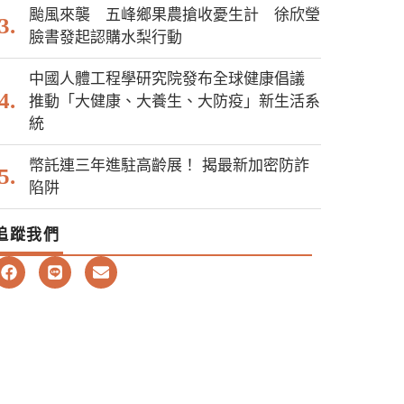
颱風來襲 五峰鄉果農搶收憂生計 徐欣瑩
臉書發起認購水梨行動
中國人體工程學研究院發布全球健康倡議
推動「大健康、大養生、大防疫」新生活系
統
幣託連三年進駐高齡展！ 揭最新加密防詐
陷阱
追蹤我們
F
L
E
a
i
n
c
n
v
e
e
e
b
l
o
o
o
p
k
e