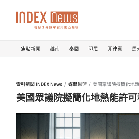
跳
至
主
要
焦點新聞
越南
泰國
印尼
菲律賓
馬
內
容
索引新聞 INDEX News
/
媒體聯盟
/
美國眾議院擬簡化地熱
美國眾議院擬簡化地熱能許可