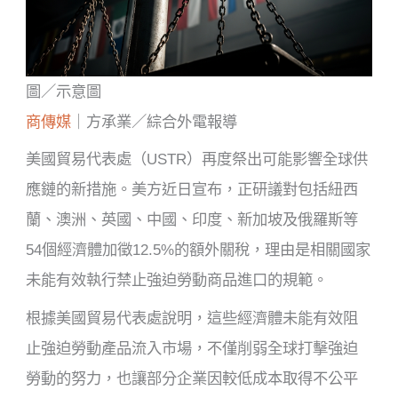
圖／示意圖
商傳媒
｜方承業／綜合外電報導
美國貿易代表處（USTR）再度祭出可能影響全球供
應鏈的新措施。美方近日宣布，正研議對包括紐西
蘭、澳洲、英國、中國、印度、新加坡及俄羅斯等
54個經濟體加徵12.5%的額外關稅，理由是相關國家
未能有效執行禁止強迫勞動商品進口的規範。
根據美國貿易代表處說明，這些經濟體未能有效阻
止強迫勞動產品流入市場，不僅削弱全球打擊強迫
勞動的努力，也讓部分企業因較低成本取得不公平