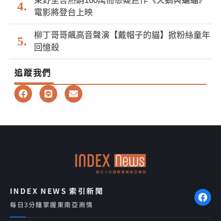
東野圭吾熱銷160萬冊懸疑巨作《天鵝與蝙蝠》
電影將登台上映
柳丁哥哥飆高音聲演【戴帽子的貓】掀粉絲童年
回憶殺
追蹤我們
F
L
E
a
i
n
c
n
v
e
e
e
b
l
o
o
o
p
k
e
INDEX NEWS 索引新聞
每日3分鐘掌握東南亞商情