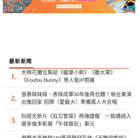
最新新聞
木棉花攤位集結《蠟筆小新》《膽大黨》
《Foufou Bunny》等人氣IP周邊
張惠妹妹妹、表妹成軍30年後再合體！喻台東演
出像回家 招牌〈愛最大〉準備萬人大合唱
阮經天新片《狂忘警探》再傳捷報 一致通過入
選多倫多影展「午夜瘋狂」單元