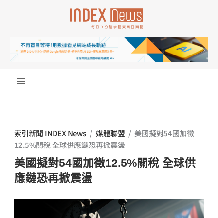
跳
至
主
要
內
容
索引新聞 INDEX News
/
媒體聯盟
/
美國擬對54國加徵
12.5%關稅 全球供應鏈恐再掀震盪
美國擬對54國加徵12.5%關稅 全球供
應鏈恐再掀震盪