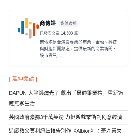
商傳媒
媒體聯播
已發表文章
14,393
篇
商傳媒是台灣最專業的商業、金融、科技
與財經新聞頻道，提供最新的商業新聞、
股市資訊…
| 延伸閱讀 |
DAPUN 大胖錢燒光了 獻出「最帥畢業禮」重新適
應無聊生活
英國政府豪擲3千萬英鎊 力挺遊戲業衝刺創意經濟
遊戲教父莫利紐茲推告別作《Albion》：憂產業失