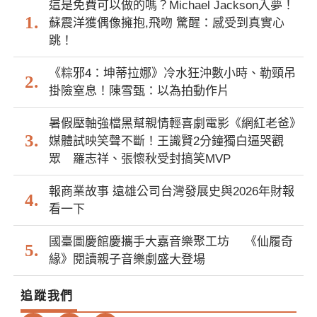
這是免費可以做的嗎？Michael Jackson入夢！
蘇震洋獲偶像擁抱,飛吻 驚醒：感受到真實心
跳！
《粽邪4：坤蒂拉娜》冷水狂沖數小時、勒頸吊
掛險窒息！陳雪甄：以為拍動作片
暑假壓軸強檔黑幫親情輕喜劇電影《網紅老爸》
媒體試映笑聲不斷！王識賢2分鐘獨白逼哭觀
眾 羅志祥、張懷秋受封搞笑MVP
報商業故事 遠雄公司台灣發展史與2026年財報
看一下
國臺圖慶館慶攜手大嘉音樂聚工坊 《仙履奇
緣》閱讀親子音樂劇盛大登場
追蹤我們