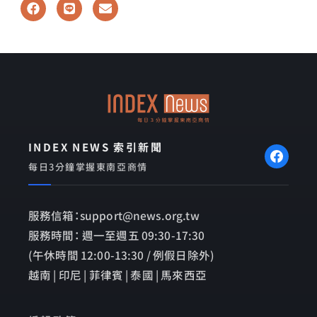
F
L
E
a
i
n
c
n
v
e
e
e
b
l
o
o
o
p
k
e
INDEX NEWS 索引新聞
每日3分鐘掌握東南亞商情
服務信箱：support@news.org.tw
服務時間： 週一至週五 09:30-17:30
(午休時間 12:00-13:30 / 例假日除外)
越南 | 印尼 | 菲律賓 | 泰國 | 馬來西亞