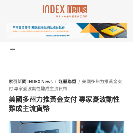
跳
至
主
要
內
容
索引新聞 INDEX News
/
媒體聯盟
/
美國多州力推黃金支
付 專家憂波動性難成主流貨幣
美國多州力推黃金支付 專家憂波動性
難成主流貨幣