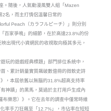
。隨後，人氣動漫風雙人組「Mazen
奪得第2名，而主打情侶溫馨日常的
orful Peach（カラフルピーチ）」則分別
讚「百家爭鳴」的細節，在於高達23.8%的份
反映出現代小資網民的收視取向極其多元，
常遊玩的遊戲經典標題」部門排位系統中，
榜首、累計銷量實質飆破數億冊的微軟史詩
世界）》，本屆依舊以無腦的31.8%超高支持率
「有神蹟」的黑馬，莫過於主打用戶生成內
x（羅布樂思）》。它在去年的調查中僅常時維
化率手刀狂飆至「12.7%」，市佔率在短短