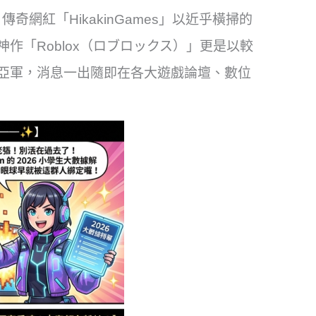
網紅「HikakinGames」以近乎橫掃的
作「Roblox（ロブロックス）」更是以較
亞軍，消息一出隨即在各大遊戲論壇、數位