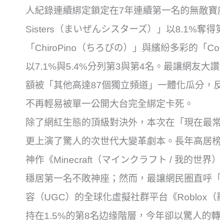
人紀錄連續綁定鎖定在7年連續第一名的無敵寶座
Sisters（まいぜんシスターズ）」以8.1%
「ChiroPino（ちろぴの）」與繽紛多彩的「Col
以7.1%與5.4%分列第3與第4名。最讓網友大
額被「其他高達87個獨立頻道」一體化瓜分，
不再輕易被單一公開大台完全綁定卡死。
除了網紅生態的頂級對決外，本次在「現在最
更上演了驚人的次世代大變革劇本。長年高居
神作《Minecraft（マインクラフト / 我的
穩居第一名不敗神座；然而，最讓網民圈直呼
容（UGC）的全球化虛擬社群平台《Roblo
持在1.5%的第8名边缘階層，今年卻以驚人的轉