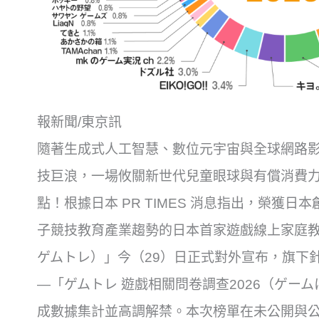
報新聞/東京訊
隨著生成式人工智慧、數位元宇宙與全球網路
技巨浪，一場攸關新世代兒童眼球與有償消費
點！根據日本 PR TIMES 消息指出，榮獲
子競技教育產業趨勢的日本首家遊戲線上家庭教師巨
ゲムトレ）」今（29）日正式對外宣布，旗下
—「ゲムトレ 遊戲相關問卷調查2026（ゲーム
成數據集計並高調解禁。本次榜單在未公開與