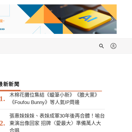
搜
尋
最新新聞
木棉花攤位集結《蠟筆小新》《膽大黨》
《Foufou Bunny》等人氣IP周邊
張惠妹妹妹、表妹成軍30年後再合體！喻台
東演出像回家 招牌〈愛最大〉準備萬人大
合唱