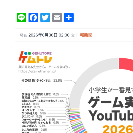
Li
F
T
E
分
n
a
wi
m
享
e
c
tt
ail
2026年6月30日 02:00
·
報新聞
發布
文｜
e
er
b
o
o
k