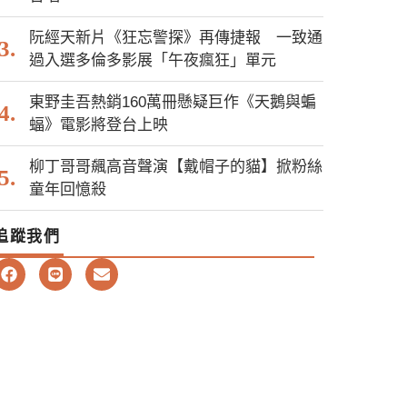
阮經天新片《狂忘警探》再傳捷報 一致通
過入選多倫多影展「午夜瘋狂」單元
東野圭吾熱銷160萬冊懸疑巨作《天鵝與蝙
蝠》電影將登台上映
柳丁哥哥飆高音聲演【戴帽子的貓】掀粉絲
童年回憶殺
追蹤我們
F
L
E
a
i
n
c
n
v
e
e
e
b
l
o
o
o
p
k
e