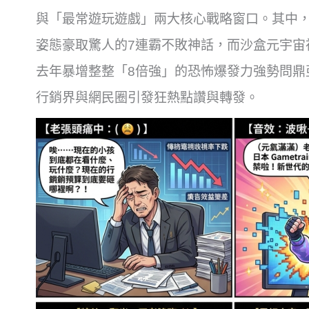
與「最常遊玩遊戲」兩大核心戰略窗口。其中，傳奇
姿態豪取驚人的7連霸不敗神話，而沙盒元宇宙神
去年暴增整整「8倍強」的恐怖爆發力強勢問鼎
行銷界與網民圈引發狂熱點讚與轉發。