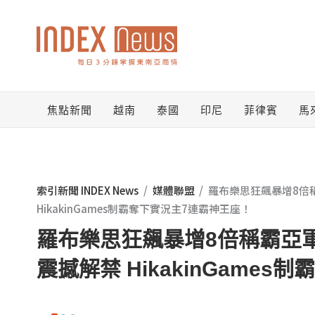
跳
至
主
要
焦點新聞
越南
泰國
印尼
菲律賓
馬
內
容
索引新聞 INDEX News
/
媒體聯盟
/
羅布樂思狂飆暴增8倍
HikakinGames制霸奪下實況主7連霸神王座！
羅布樂思狂飆暴增8倍稱霸亞
震撼解禁 HikakinGame