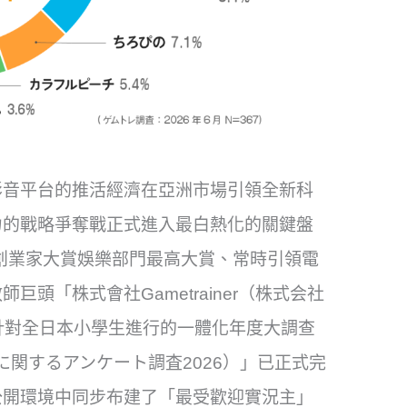
影音平台的推活經濟在亞洲市場引領全新科
力的戰略爭奪戰正式進入最白熱化的關鍵盤
日本創業家大賞娛樂部門最高大賞、常時引領電
頭「株式會社Gametrainer（株式会社
針對全日本小學生進行的一體化年度大調查
に関するアンケート調査2026）」已正式完
公開環境中同步布建了「最受歡迎實況主」