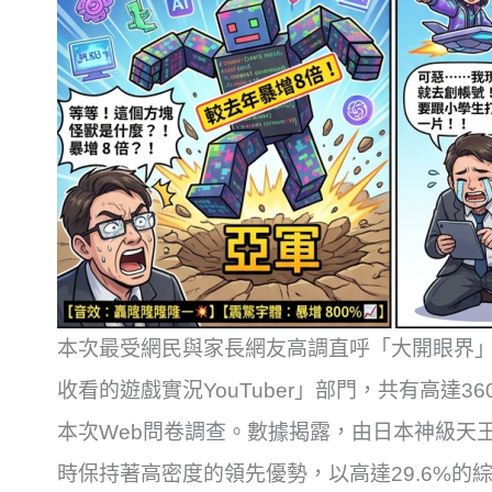
本次最受網民與家長網友高調直呼「大開眼界
收看的遊戲實況YouTuber」部門，共有高達
本次Web問卷調查。數據揭露，由日本神級天王HIK
時保持著高密度的領先優勢，以高達29.6%