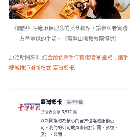
《圖說》呼應環保理念的蔬食餐點，讓參與者實踐
友善地球的生活。（靈鷲山佛教教團提供）
原始新聞來源
結合蔬食與手作實踐環保 靈鷲山攜手
福城推淨灘新模式
臺灣郵報
.
臺灣郵報
媒體聯播
已發表文章
3,972
篇
以新聞媒體為核心的全方位媒體服務公
司。我們的公司成員來自於新聞、影視、
廣告、公關…