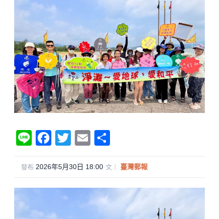
Li
F
T
E
分
n
a
wi
m
享
e
c
tt
ail
2026年5月30日 18:00
·
臺灣郵報
發布
文｜
e
er
b
o