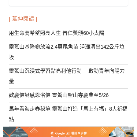
| 延伸閱讀 |
用生命寫希望照亮人生 普仁獎頒60小太陽
靈鷲山基隆嶼放流2.4萬尾魚苗 淨灘清出142公斤垃
圾
靈鷲山沉浸式學習點亮利他行動 啟動青年向陽力
量
歡慶佛誕感恩浴佛 靈鷲山聖山寺慶典至5/26
馬年看海走春秘境 靈鷲山打造「馬上有福」8大祈福
點