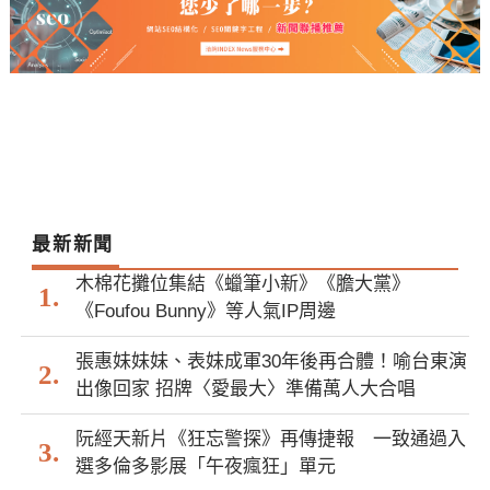
最新新聞
木棉花攤位集結《蠟筆小新》《膽大黨》
《Foufou Bunny》等人氣IP周邊
張惠妹妹妹、表妹成軍30年後再合體！喻台東演
出像回家 招牌〈愛最大〉準備萬人大合唱
阮經天新片《狂忘警探》再傳捷報 一致通過入
選多倫多影展「午夜瘋狂」單元