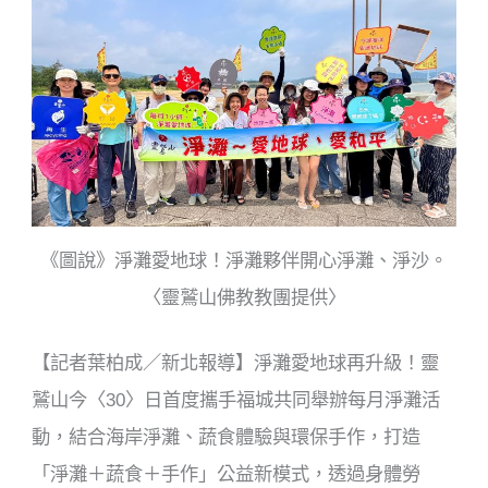
o
k
《圖說》淨灘愛地球！淨灘夥伴開心淨灘、淨沙。
〈靈鷲山佛教教團提供〉
【記者葉柏成／新北報導】淨灘愛地球再升級！靈
鷲山今〈30〉日首度攜手福城共同舉辦每月淨灘活
動，結合海岸淨灘、蔬食體驗與環保手作，打造
「淨灘＋蔬食＋手作」公益新模式，透過身體勞