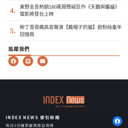
東野圭吾熱銷160萬冊懸疑巨作《天鵝與蝙蝠》
電影將登台上映
柳丁哥哥飆高音聲演【戴帽子的貓】掀粉絲童年
回憶殺
追蹤我們
F
L
E
a
i
n
c
n
v
e
e
e
b
l
o
o
o
p
k
e
INDEX NEWS 索引新聞
每日3分鐘掌握東南亞商情