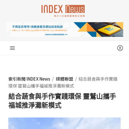
跳
至
主
要
內
容
索引新聞 INDEX News
/
媒體聯盟
/
結合蔬食與手作實踐
環保 靈鷲山攜手福城推淨灘新模式
結合蔬食與手作實踐環保 靈鷲山攜手
福城推淨灘新模式