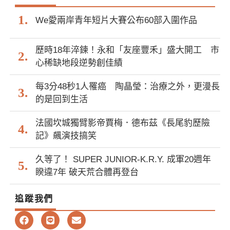
We愛兩岸青年短片大賽公布60部入圍作品
歷時18年淬鍊！永和「友座豐禾」盛大開工 市
心稀缺地段逆勢創佳績
每3分48秒1人罹癌 陶晶瑩：治療之外，更漫長
的是回到生活
法國坎城獨臂影帝賈梅．德布茲《長尾豹歷險
記》飆演技搞笑
久等了！ SUPER JUNIOR-K.R.Y. 成軍20週年
睽違7年 破天荒合體再登台
追蹤我們
F
L
E
a
i
n