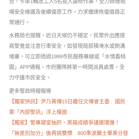
台、卡車1輛及工人5名投入搶修作業，全力辦理現
場安全維護及後續復原工作，力求儘速恢復道路正
常通行。
水務局也提醒，近日天候仍不穩定，民眾外出應提
高警覺並注意行車安全，如發現局部積淹水或側溝
堵塞，可立即透過1999市民服務專線或「水情看桃
園」APP通報，市府團隊將第一時間派員處置，全
力守護市民安全。
更多警政時報報導
【獨家快訊】尹乃菁傳15日離任文傳會主委 國民
黨「內部警訊」浮上檯面
【獨家】警專寢室抽菸、黑箱成績爭議連環爆！
「無差別加分」後再搞雙標 800準波麗士畢業分發