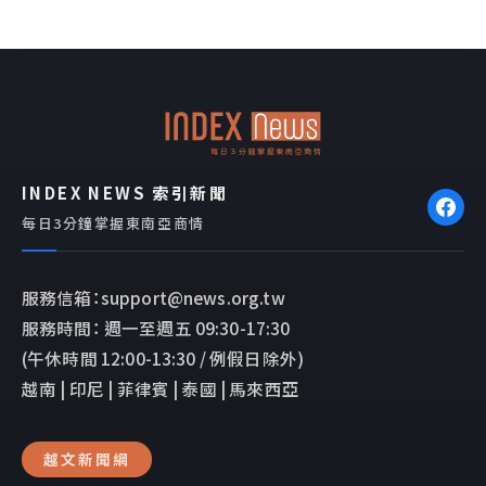
c
n
v
e
e
e
b
l
o
o
o
p
k
e
INDEX NEWS 索引新聞
每日3分鐘掌握東南亞商情
服務信箱：support@news.org.tw
服務時間： 週一至週五 09:30-17:30
(午休時間 12:00-13:30 / 例假日除外)
越南 | 印尼 | 菲律賓 | 泰國 | 馬來西亞
越文新聞網