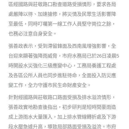
區經國路與莊敬路口勘查道路受損情形，要求各局
處嚴陣以待、加速搶修，將災情及民眾生活影響降
至最低，同時叮囑第一線工作人員堅守崗位之餘，
也務必注意自身安全。
張善政表示，受到滯留鋒面及西南風增強影響，全
台迎來顯著強降雨威脅，市府水務局已於26日凌晨5
時開設水災強化三級應變中心，工務局養護工程處
及各區公所人員也同步進駐待命，全面投入防災應
變工作，全力守護市民生命財產安全。
針對經國路與莊敬路口路面受損及排水溢流情形，
張善政實地勘查後指出，初步研判是短時間豪雨造
成上游雨水大量匯入，加上排水管線轉折處及下游
段水壓急遽升高，導致局部路面受損及溢流。市府