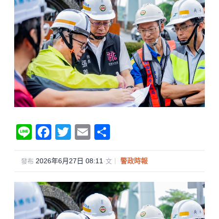
Li
F
T
E
分
n
a
wi
m
享
e
c
tt
ail
2026年6月27日 08:11
·
警政時報
發布
文｜
e
er
b
o