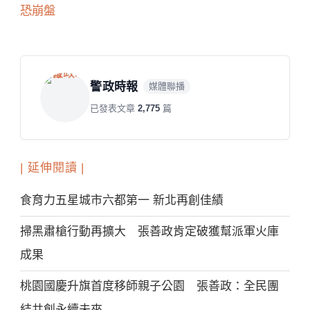
恐崩盤
警政時報
媒體聯播
已發表文章
2,775
篇
| 延伸閱讀 |
食育力五星城市六都第一 新北再創佳績
掃黑肅槍行動再擴大 張善政肯定破獲幫派軍火庫
成果
桃園國慶升旗首度移師親子公園 張善政：全民團
結共創永續未來