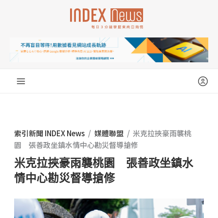
跳
至
主
要
內
容
索引新聞 INDEX News
/
媒體聯盟
/
米克拉挾豪雨襲桃
園 張善政坐鎮水情中心勘災督導搶修
米克拉挾豪雨襲桃園 張善政坐鎮水
情中心勘災督導搶修