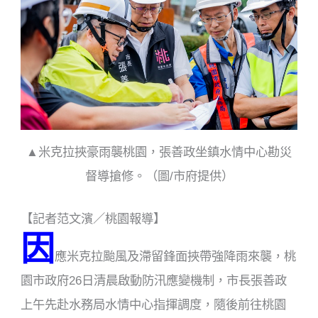
o
k
▲米克拉挾豪雨襲桃園，張善政坐鎮水情中心勘災
督導搶修。（圖/市府提供）
【記者范文濱／桃園報導】
因
應米克拉颱風及滯留鋒面挾帶強降雨來襲，桃
園市政府26日清晨啟動防汛應變機制，市長張善政
上午先赴水務局水情中心指揮調度，隨後前往桃園