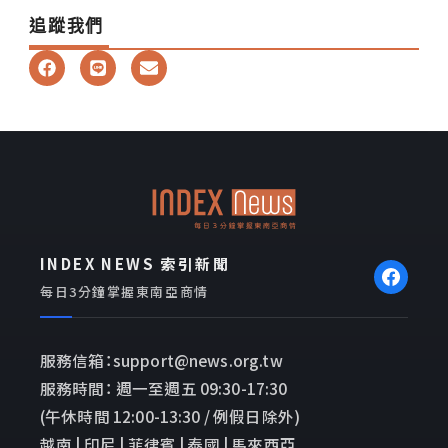
追蹤我們
F
L
E
a
i
n
c
n
v
e
e
e
b
l
o
o
o
p
k
e
INDEX NEWS 索引新聞
每日3分鐘掌握東南亞商情
服務信箱：support@news.org.tw
服務時間： 週一至週五 09:30-17:30
(午休時間 12:00-13:30 / 例假日除外)
越南 | 印尼 | 菲律賓 | 泰國 | 馬來西亞