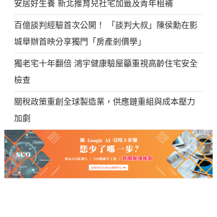
安居好生養 新北推育兒社宅加籤及青年租補
百億談判經驗首次公開！ 「談判大叔」陳侯勳在影
城舉辦首映分享獨門「房產剎價學」
獨老宅十年翻倍 鴻宇健康驗屋籲重視高齡住宅安全
檢查
關稅政策重創全球製造業，供應鏈重組與成本壓力
加劇