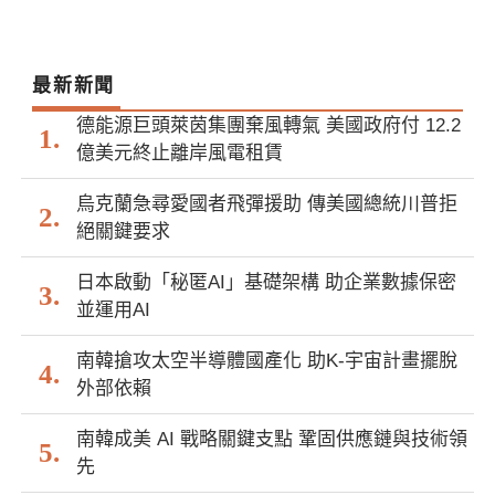
最新新聞
德能源巨頭萊茵集團棄風轉氣 美國政府付 12.2
億美元終止離岸風電租賃
烏克蘭急尋愛國者飛彈援助 傳美國總統川普拒
絕關鍵要求
日本啟動「秘匿AI」基礎架構 助企業數據保密
並運用AI
南韓搶攻太空半導體國產化 助K-宇宙計畫擺脫
外部依賴
南韓成美 AI 戰略關鍵支點 鞏固供應鏈與技術領
先