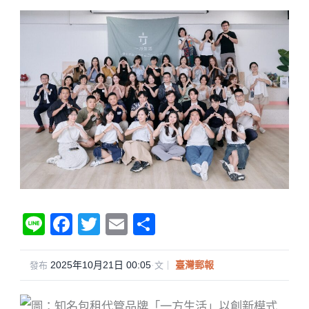
Li
F
T
E
分
n
a
wi
m
享
e
c
tt
ail
2025年10月21日 00:05
·
臺灣郵報
發布
文｜
e
er