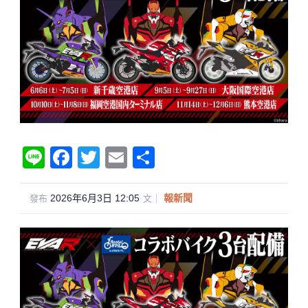
Li
F
T
E
分
n
a
wi
m
享
e
c
tt
ail
2026年6月3日 12:05
·
報新聞
發布
文｜
e
er
b
o
o