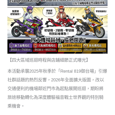
【四大區域巡迴時程與店鋪細節正式曝光】
本活動承襲2025年秋季於「Rental 819御台場」引爆
社群話題的熱烈反響，2026年全面擴大版圖，改以
交通便利的機場鄰近門市為起點展開巡迴，期盼將
旅途移動轉化為深度體驗福音戰士世界觀的特別騎
乘機會。