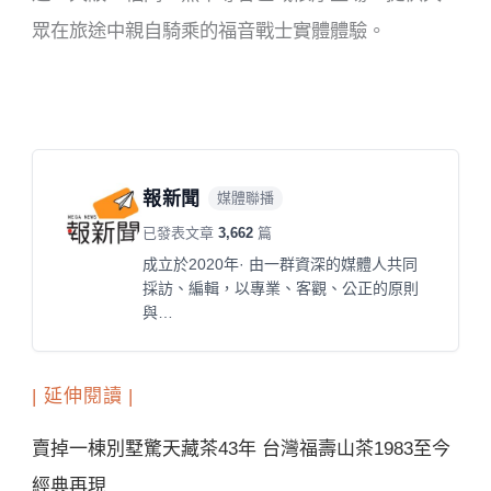
眾在旅途中親自騎乘的福音戰士實體體驗。
報新聞
媒體聯播
已發表文章
3,662
篇
成立於2020年· 由一群資深的媒體人共同
採訪、編輯，以專業、客觀、公正的原則
與…
| 延伸閱讀 |
賣掉一棟別墅驚天藏茶43年 台灣福壽山茶1983至今
經典再現