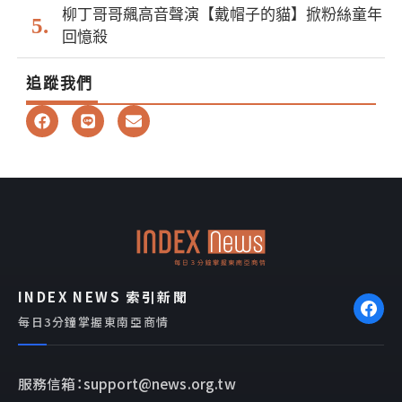
柳丁哥哥飆高音聲演【戴帽子的貓】掀粉絲童年
回憶殺
追蹤我們
F
L
E
a
i
n
c
n
v
e
e
e
b
l
o
o
o
p
k
e
INDEX NEWS 索引新聞
每日3分鐘掌握東南亞商情
服務信箱：support@news.org.tw