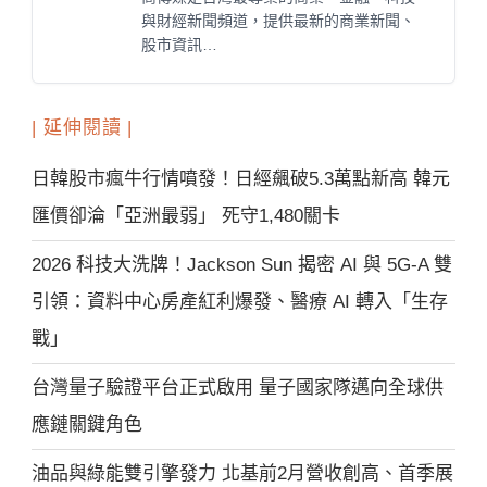
與財經新聞頻道，提供最新的商業新聞、
股市資訊…
| 延伸閱讀 |
日韓股市瘋牛行情噴發！日經飆破5.3萬點新高 韓元
匯價卻淪「亞洲最弱」 死守1,480關卡
2026 科技大洗牌！Jackson Sun 揭密 AI 與 5G-A 雙
引領：資料中心房產紅利爆發、醫療 AI 轉入「生存
戰」
台灣量子驗證平台正式啟用 量子國家隊邁向全球供
應鏈關鍵角色
油品與綠能雙引擎發力 北基前2月營收創高、首季展