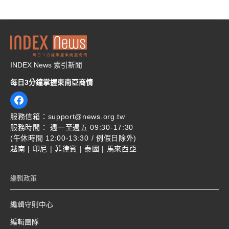
c
n
v
e
e
e
b
l
o
o
o
p
k
e
INDEX News 索引新聞
每日3分鐘掌握東南亞商情
服務信箱：support@news.org.tw
服務時間： 週一至週五 09:30-17:30
(午休時間 12:00-13:30 / 例假日除外)
越南 | 印尼 | 菲律賓 | 泰國 | 馬來西亞
編輯政策
編輯守則中心
編輯團隊