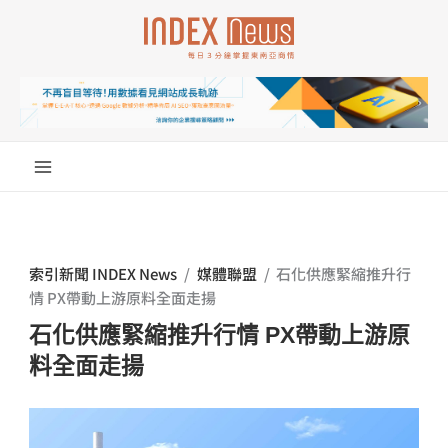
跳
至
主
要
內
容
索引新聞 INDEX News
/
媒體聯盟
/
石化供應緊縮推升行
情 PX帶動上游原料全面走揚
石化供應緊縮推升行情 PX帶動上游原
料全面走揚