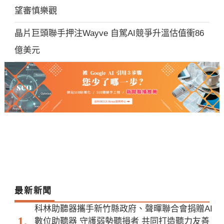
望審慎樂觀
晶片巨頭聯手押注Wayve 自駕AI競爭升溫估值衝86
億美元
最新新聞
科林助聽器攜手新竹縣政府、聲暉聯合會捐贈AI
數位助聽器 守護弱勢聽損者 共同打造聽力友善