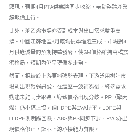
顯現，預期4月PTA供應將同步收縮，帶動整體產業
鏈報價上行。
此外，苯乙烯市場亦受到成本與出口需求雙重支
撐。中國江蘇地區3月底均價季增近三成，市場對4
月供應減量的預期持續發酵，使SM價格維持高檔震
盪格局，短期內仍呈現偏多走勢。
然而，相較於上游原料強勢表現，下游泛用樹脂市
場則出現轉弱訊號。在經歷一波補漲後，終端需求
動能未能同步跟進，導致價格出現分歧。PP（聚丙
烯）仍小幅上揚，但HDPE與EVA持平，LDPE與
LLDPE則明顯回跌，ABS與PS同步下滑，PVC亦出
現價格修正，顯示下游承接能力有限。