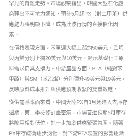
罕見的背離走勢。市場觀察指出，韓國大型石化廠
商釋出不可抗力通知，預計5月起PX（對二甲苯）供
應能力將明顯下降，成為此波行情的直接催化因
素。
在價格表現方面，苯單週大幅上漲約50美元，乙烯
與丙烯分別上揚20美元與10美元，顯示基礎化工原
料需求仍具支撐力。中游產品方面，PTA（純對苯二
甲酸）與SM（苯乙烯）分別彈升49美元與19美元，
反映原料成本推升與供應預期收緊的雙重效應。
從供需基本面來看，中國大陸PX自3月起進入去庫存
週期，第二季檢修計畫密集，市場普遍預期5月庫存
將降至相對低位，進一步加劇供應緊張氛圍。隨著
PX庫存緩衝逐步消化，對下游PTA裝置的影響逐漸