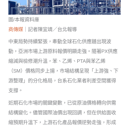
圖/本報資料庫
商傳媒
｜記者陳宜靖／台北報導
中東局勢持續緊張，牽動全球石化供應鏈出現波
動，亞洲市場上游原料報價明顯走強。隨著PX供應
縮減與檢修潮升溫，苯、乙烯、PTA與苯乙烯
（SM）價格同步上揚，市場結構呈現「上游強、下
游整理」的分化格局，台系石化業者利差空間獲得
支撐。
近期石化市場的關鍵變數，已從原油價格轉向供需
結構變化。儘管國際油價出現回調，但在供給面收
縮預期升溫下，上游石化產品報價逆勢走強，形成