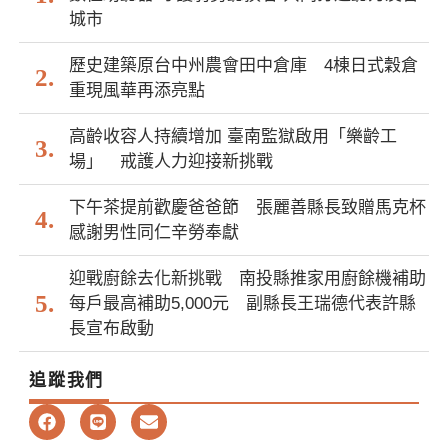
城市
歷史建築原台中州農會田中倉庫 4棟日式穀倉
重現風華再添亮點
高齡收容人持續增加 臺南監獄啟用「樂齡工
場」 戒護人力迎接新挑戰
下午茶提前歡慶爸爸節 張麗善縣長致贈馬克杯
感謝男性同仁辛勞奉獻
迎戰廚餘去化新挑戰 南投縣推家用廚餘機補助
每戶最高補助5,000元 副縣長王瑞德代表許縣
長宣布啟動
追蹤我們
F
L
E
a
i
n