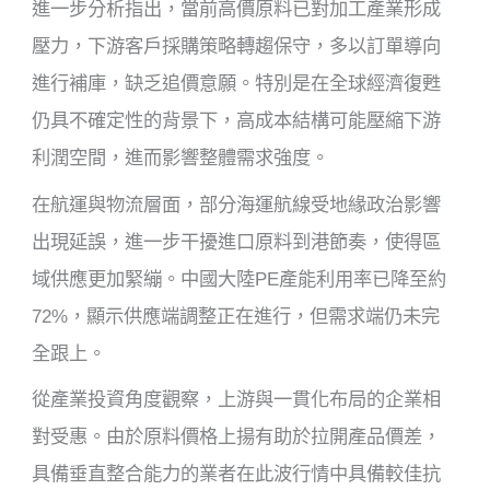
進一步分析指出，當前高價原料已對加工產業形成
壓力，下游客戶採購策略轉趨保守，多以訂單導向
進行補庫，缺乏追價意願。特別是在全球經濟復甦
仍具不確定性的背景下，高成本結構可能壓縮下游
利潤空間，進而影響整體需求強度。
在航運與物流層面，部分海運航線受地緣政治影響
出現延誤，進一步干擾進口原料到港節奏，使得區
域供應更加緊繃。中國大陸PE產能利用率已降至約
72%，顯示供應端調整正在進行，但需求端仍未完
全跟上。
從產業投資角度觀察，上游與一貫化布局的企業相
對受惠。由於原料價格上揚有助於拉開產品價差，
具備垂直整合能力的業者在此波行情中具備較佳抗