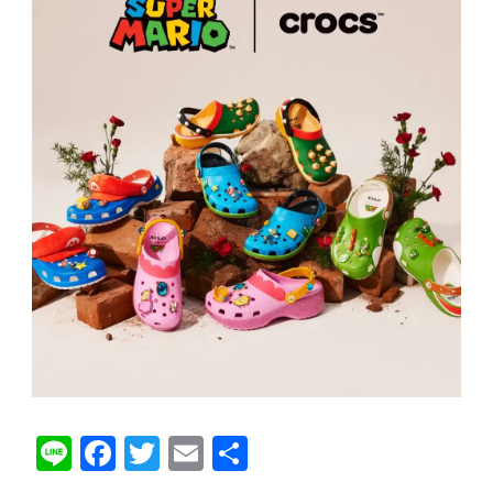
Li
F
T
E
分
n
a
wi
m
享