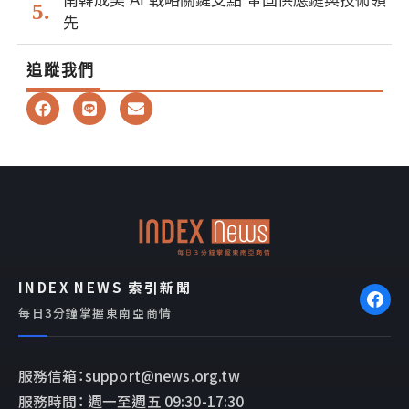
南韓成美 AI 戰略關鍵支點 鞏固供應鏈與技術領
先
追蹤我們
F
L
E
a
i
n
c
n
v
e
e
e
b
l
o
o
o
p
k
e
INDEX NEWS 索引新聞
每日3分鐘掌握東南亞商情
服務信箱：support@news.org.tw
服務時間： 週一至週五 09:30-17:30