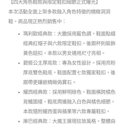
【四大角色鞋款與限定鞋扣細節正式曝光】
本次活動全面上架多款融入角色特徵的精緻洞洞
鞋。商品現正熱烈銷售中：
瑪利歐經典款：大膽採用藍色調。鞋面點綴
經典紅帽子與六款限定鞋扣。後跟杯則裝飾
黃色鈕扣。本款以男女通用尺寸亮相。
碧姬公主厚底款：專為女性設計。採用亮粉
厚底雙色鞋底。鞋面配置七款獨家鞋扣，後
跟帶更鑲嵌精緻偽寶石。
耀西經典款：採用鮮明綠色。鞋面橫跨橘色
背鰭圖樣，鞋底周邊融入白色與橘色細節。
本款隨附耀西蛋與蘋果等六款專屬鞋扣。
庫巴經典款：大魔王展現狂放風格。整體由