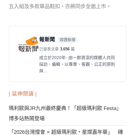
五入組及多款單品鞋扣，亦將同步全面上市。
報新聞
媒體聯播
已發表文章
3,656
篇
成立於2020年· 由一群資深的媒體人共同
採訪、編輯，以專業、客觀、公正的原則
與…
| 延伸閱讀 |
瑪利歐與JR九州最終慶典！「超級瑪利歐 Festa」
博多站熱鬧登場
「2026台灣燈會 × 超級瑪利歐・星燦嘉年華」 磚