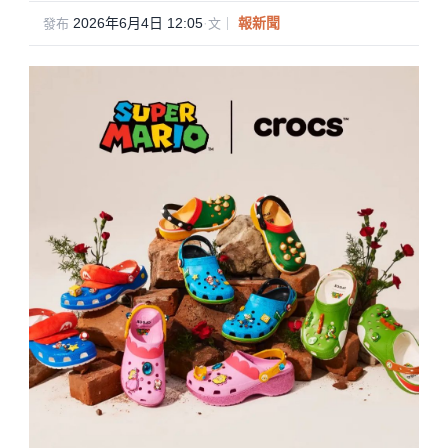
e
c
tt
ail
2026年6月4日 12:05
·
報新聞
發布
文｜
e
er
b
o
o
k