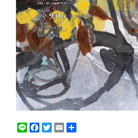
Li
F
T
E
分
n
a
wi
m
享