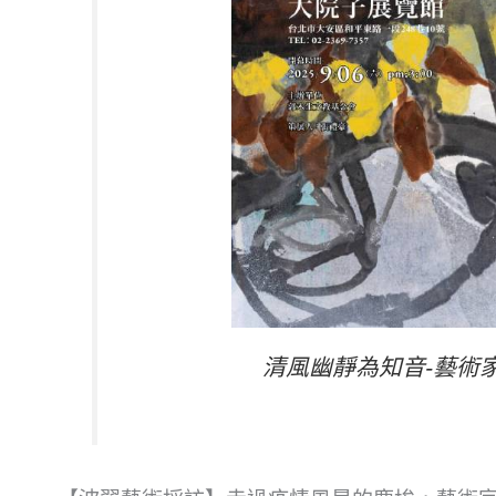
清風幽靜為知音-藝術