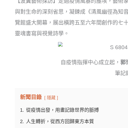
【波翼藝術採訪】走過疫情風暴的塵埃，藝術家
與對生命的深刻省思，凝鍊成《清風幽徑為知
覽館盛大開幕，展出橫跨五至六年間創作的七
靈魂書寫與視覺詩學。
自疫情指揮中心成立起，
郭
筆記
新聞目錄
隱藏
1.
從疫情出發，用畫記錄世界的脈搏
2.
人生轉折，從西方回歸東方本質