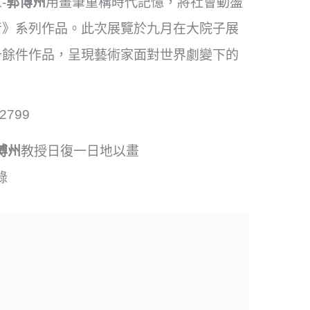
-
郭博州
用畫筆重構時代記憶，將社會動盪
音》系列作品。此次展覽於九月在大院子展
十餘件作品，呈現藝術家面對世界劇變下的
博州
教授日復一日地以畫
錄