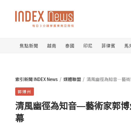
跳
至
主
要
焦點新聞
越南
泰國
印尼
菲律賓
馬
內
容
索引新聞 INDEX News
/
媒體聯盟
/
清風幽徑為知音—藝術
郭博州
清風幽徑為知音—藝術家郭博
幕