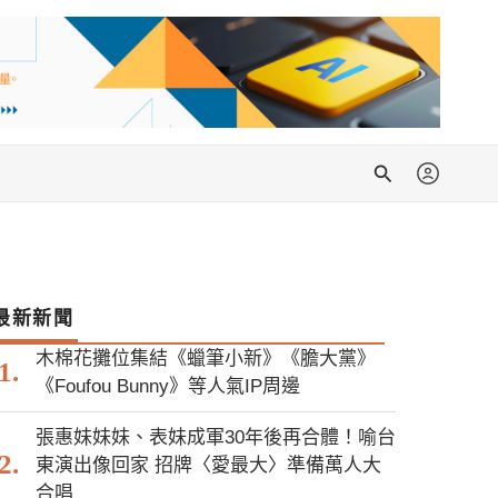
搜
尋
最新新聞
木棉花攤位集結《蠟筆小新》《膽大黨》
《Foufou Bunny》等人氣IP周邊
張惠妹妹妹、表妹成軍30年後再合體！喻台
東演出像回家 招牌〈愛最大〉準備萬人大
合唱