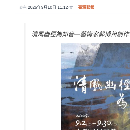
e
c
tt
ail
2025年9月10日 11:12
·
臺灣郵報
發布
文｜
e
er
b
清風幽徑為知音—藝術家郭博州創作
o
o
k