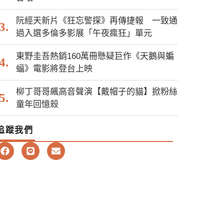
阮經天新片《狂忘警探》再傳捷報 一致通
過入選多倫多影展「午夜瘋狂」單元
東野圭吾熱銷160萬冊懸疑巨作《天鵝與蝙
蝠》電影將登台上映
柳丁哥哥飆高音聲演【戴帽子的貓】掀粉絲
童年回憶殺
追蹤我們
F
L
E
a
i
n
c
n
v
e
e
e
b
l
o
o
o
p
k
e