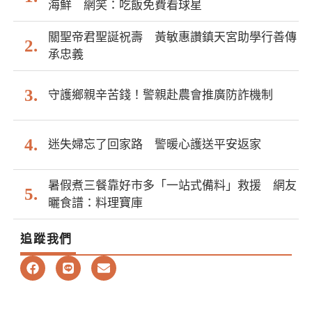
海鮮 網笑：吃飯免費看球星
關聖帝君聖誕祝壽 黃敏惠讚鎮天宮助學行善傳
承忠義
守護鄉親辛苦錢！警親赴農會推廣防詐機制
迷失婦忘了回家路 警暖心護送平安返家
暑假煮三餐靠好市多「一站式備料」救援 網友
曬食譜：料理寶庫
追蹤我們
F
L
E
a
i
n
c
n
v
e
e
e
b
l