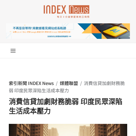
跳
至
主
要
內
容
索引新聞 INDEX News
/
媒體聯盟
/
消費信貸加劇財務脆
弱 印度民眾深陷生活成本壓力
消費信貸加劇財務脆弱 印度民眾深陷
生活成本壓力