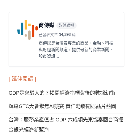
商傳媒
媒體聯播
已發表文章
14,393
篇
商傳媒是台灣最專業的商業、金融、科技
與財經新聞頻道，提供最新的商業新聞、
股市資訊…
| 延伸閱讀 |
GDP是會騙人的？揭開經濟指標背後的數據幻術
輝達GTC大會聚焦AI競賽 黃仁勳將闡述晶片藍圖
台灣：服務業產值占 GDP 六成領先東協泰國台商掘
金銀光經濟新藍海