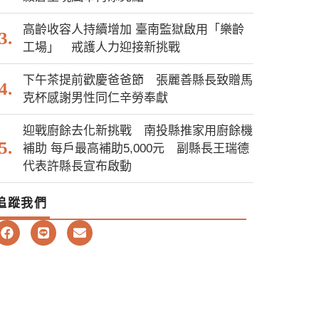
高齡收容人持續增加 臺南監獄啟用「樂齡
工場」 戒護人力迎接新挑戰
下午茶提前歡慶爸爸節 張麗善縣長致贈馬
克杯感謝男性同仁辛勞奉獻
迎戰廚餘去化新挑戰 南投縣推家用廚餘機
補助 每戶最高補助5,000元 副縣長王瑞德
代表許縣長宣布啟動
追蹤我們
F
L
E
a
i
n
c
n
v
e
e
e
b
l
o
o
o
p
k
e