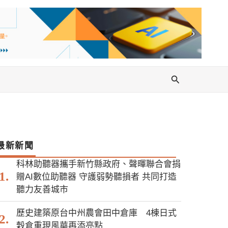
搜
尋
最新新聞
科林助聽器攜手新竹縣政府、聲暉聯合會捐
贈AI數位助聽器 守護弱勢聽損者 共同打造
聽力友善城市
歷史建築原台中州農會田中倉庫 4棟日式
穀倉重現風華再添亮點