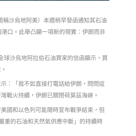
co，簡稱沙烏地阿美）本週稍早發函通知其石油
哪個港口。此舉凸顯一項新的現實：伊朗而非
導，這封發給全球沙烏地阿拉伯石油買家的信函顯示，買
收。
表示：「我不如直接打電話給伊朗，問問這
斯灣戰火持續，伊朗已關閉荷莫茲海峽。
管美國和以色列可能隨時宣布戰爭結束，但
最嚴重的石油和天然氣供應中斷」的持續時