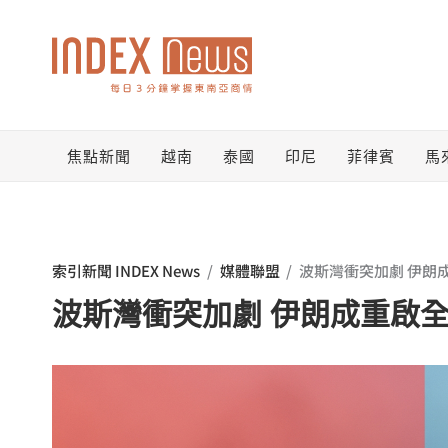
跳
至
主
要
焦點新聞
越南
泰國
印尼
菲律賓
馬
內
容
索引新聞 INDEX News
/
媒體聯盟
/
波斯灣衝突加劇 伊朗
波斯灣衝突加劇 伊朗成重啟