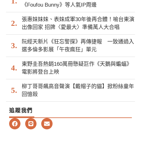
《Foufou Bunny》等人氣IP周邊
張惠妹妹妹、表妹成軍30年後再合體！喻台東演
出像回家 招牌〈愛最大〉準備萬人大合唱
阮經天新片《狂忘警探》再傳捷報 一致通過入
選多倫多影展「午夜瘋狂」單元
東野圭吾熱銷160萬冊懸疑巨作《天鵝與蝙蝠》
電影將登台上映
柳丁哥哥飆高音聲演【戴帽子的貓】掀粉絲童年
回憶殺
追蹤我們
F
L
E
a
i
n
c
n
v
e
e
e