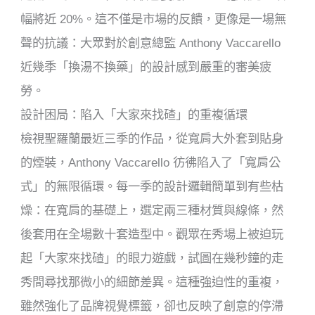
幅將近 20%。這不僅是市場的反饋，更像是一場無
聲的抗議：大眾對於創意總監 Anthony Vaccarello
近幾季「換湯不換藥」的設計感到嚴重的審美疲
勞。
設計困局：陷入「大家來找碴」的重複循環
檢視聖羅蘭最近三季的作品，從寬肩大外套到貼身
的煙裝，Anthony Vaccarello 彷彿陷入了「寬肩公
式」的無限循環。每一季的設計邏輯簡單到有些枯
燥：在寬肩的基礎上，選定兩三種材質與線條，然
後套用在全場數十套造型中。觀眾在秀場上被迫玩
起「大家來找碴」的眼力遊戲，試圖在幾秒鐘的走
秀間尋找那微小的細節差異。這種強迫性的重複，
雖然強化了品牌視覺標籤，卻也反映了創意的停滯