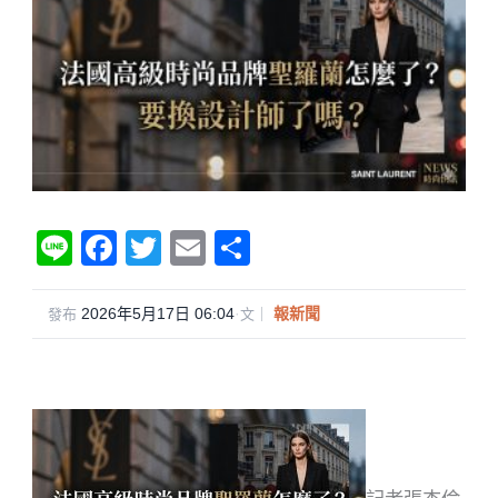
Li
F
T
E
分
n
a
wi
m
享
e
c
tt
ail
2026年5月17日 06:04
·
報新聞
發布
文｜
e
er
b
o
o
k