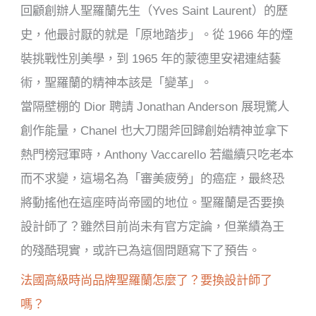
回顧創辦人聖羅蘭先生（Yves Saint Laurent）的歷
史，他最討厭的就是「原地踏步」。從 1966 年的煙
裝挑戰性別美學，到 1965 年的蒙德里安裙連結藝
術，聖羅蘭的精神本該是「變革」。
當隔壁棚的 Dior 聘請 Jonathan Anderson 展現驚人
創作能量，Chanel 也大刀闊斧回歸創始精神並拿下
熱門榜冠軍時，Anthony Vaccarello 若繼續只吃老本
而不求變，這場名為「審美疲勞」的癌症，最終恐
將動搖他在這座時尚帝國的地位。聖羅蘭是否要換
設計師了？雖然目前尚未有官方定論，但業績為王
的殘酷現實，或許已為這個問題寫下了預告。
法國高級時尚品牌聖羅蘭怎麼了？要換設計師了
嗎？