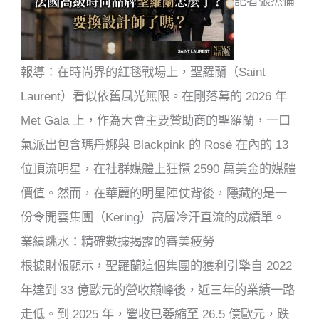
記者張杰倫
報導：在時尚界的紅毯戰場上，聖羅蘭（Saint
Laurent）看似依舊風光無限。在剛落幕的 2026 年
Met Gala 上，作為大會主要贊助商的聖羅蘭，一口
氣派出包含瑪丹娜與 Blackpink 的 Rosé 在內的 13
位頂流明星，在社群媒體上狂攬 2590 萬美金的媒體
價值。然而，在華麗的明星陣仗背後，隱藏的是一
份令開雲集團（Kering）高層冷汗直流的成績單。
業績跳水：精確數據揭露的審美疲勞
根據財報顯示，聖羅蘭這個集團的獲利引擎自 2022
年達到 33 億歐元的營收巔峰後，近三年的業績一路
走低。到 2025 年，營收已萎縮至 26.5 億歐元，跌