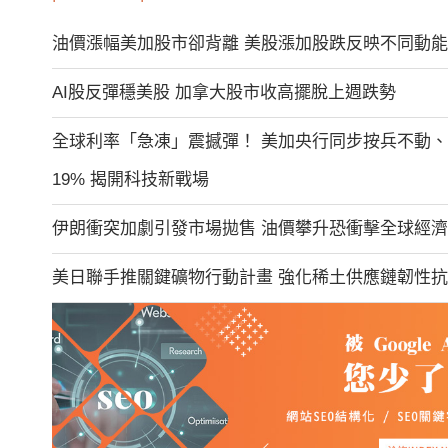
油價漲幅美加股市卻背離 美股漲加股跌反映不同動能
AI股反彈穩美股 加拿大股市收高擺脫上週跌勢
全球利率「急凍」震撼彈！ 美加央行同步按兵不動、金價
19% 揭開科技新戰場
伊朗衝突加劇引發市場拋售 油價攀升恐衝擊全球經濟
美日聯手推關鍵礦物行動計畫 強化稀土供應鏈韌性