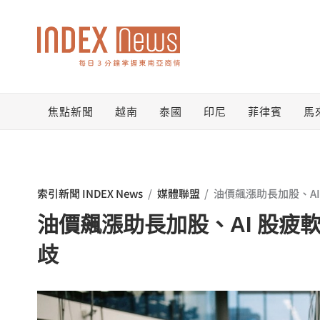
跳
至
主
要
焦點新聞
越南
泰國
印尼
菲律賓
馬
內
容
索引新聞 INDEX News
/
媒體聯盟
/
油價飆漲助長加股、A
油價飆漲助長加股、AI 股疲
歧