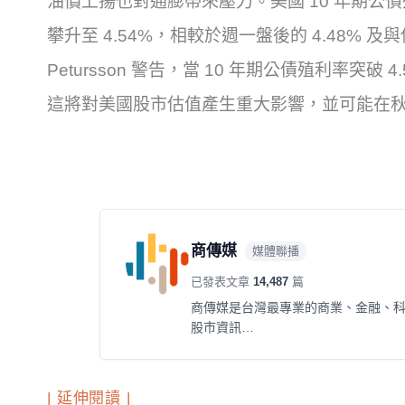
油價上揚也對通膨帶來壓力。美國 10 年期公
攀升至 4.54%，相較於週一盤後的 4.48% 及
Petursson 警告，當 10 年期公債殖利率突
這將對美國股市估值產生重大影響，並可能在
商傳媒
媒體聯播
已發表文章
14,487
篇
商傳媒是台灣最專業的商業、金融、
股市資訊…
| 延伸閱讀 |