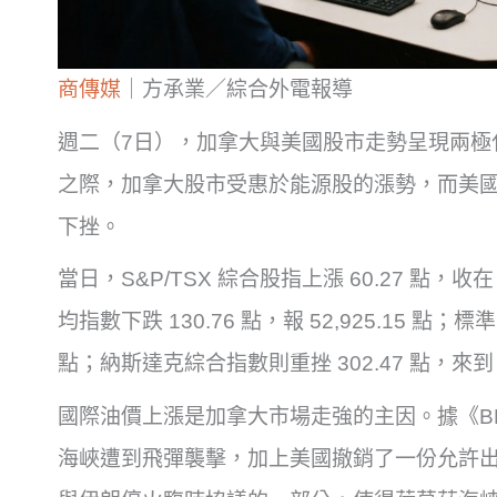
商傳媒
｜方承業／綜合外電報導
週二（7日），加拿大與美國股市走勢呈現兩極
之際，加拿大股市受惠於能源股的漲勢，而美國
下挫。
當日，S&P/TSX 綜合股指上漲 60.27 點，收
均指數下跌 130.76 點，報 52,925.15 點；標準
點；納斯達克綜合指數則重挫 302.47 點，來到 25
國際油價上漲是加拿大市場走強的主因。據《BNN
海峽遭到飛彈襲擊，加上美國撤銷了一份允許