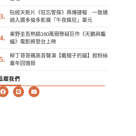
阮經天新片《狂忘警探》再傳捷報 一致通
過入選多倫多影展「午夜瘋狂」單元
東野圭吾熱銷160萬冊懸疑巨作《天鵝與蝙
蝠》電影將登台上映
柳丁哥哥飆高音聲演【戴帽子的貓】掀粉絲
童年回憶殺
追蹤我們
F
L
E
a
i
n
c
n
v
e
e
e
b
l
o
o
o
p
k
e