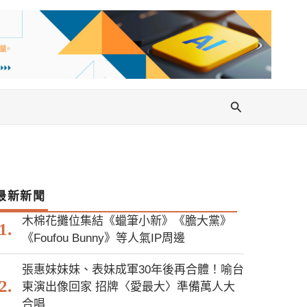
搜
尋
最新新聞
木棉花攤位集結《蠟筆小新》《膽大黨》
《Foufou Bunny》等人氣IP周邊
張惠妹妹妹、表妹成軍30年後再合體！喻台
東演出像回家 招牌〈愛最大〉準備萬人大
合唱