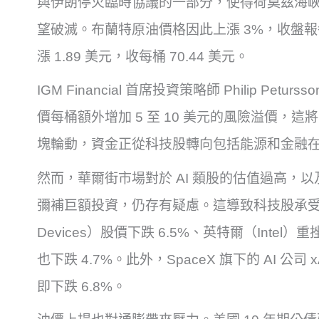
與伊朗停火臨時協議的一部分，使得荷莫茲海
望破滅。布蘭特原油價格因此上漲 3%，收盤報每
漲 1.89 美元，收每桶 70.44 美元。
IGM Financial 首席投資策略師 Philip P
價每桶額外增加 5 至 10 美元的風險溢價，
塊輪動，資金正從科技股轉向包括能源和金融
然而，華爾街市場對於 AI 類股的估值過高，以
彌補巨額投資，仍存有疑慮。這導致科技股承受巨大壓
Devices）股價下跌 6.5%、英特爾（Intel）重挫 
也下跌 4.7%。此外，SpaceX 旗下的 AI 公
即下跌 6.8%。