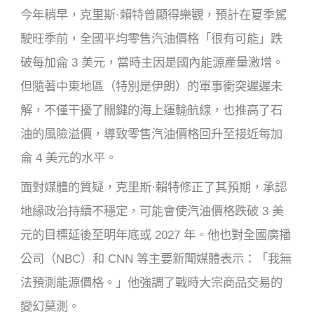
今年稍早，克里斯·賴特曾顯得樂觀，預計在夏季駕
駛旺季前，全國平均零售汽油價格「很有可能」跌
破每加侖 3 美元，當時主因是國內能源產量激增。
但隨著中東地區（特別是伊朗）的軍事衝突遲遲未
解，不僅干擾了關鍵的海上運輸航線，也推高了石
油的風險溢價，導致零售汽油價格回升至接近每加
侖 4 美元的水平。
面對媒體的質疑，克里斯·賴特修正了其預期，承認
地緣政治持續不穩定，可能會使汽油價格跌破 3 美
元的目標延後至明年底或 2027 年。他也對全國廣播
公司（NBC）和 CNN 等主要新聞媒體表示：「我無
法預測能源價格。」他強調了戰時大宗商品交易的
變幻莫測。