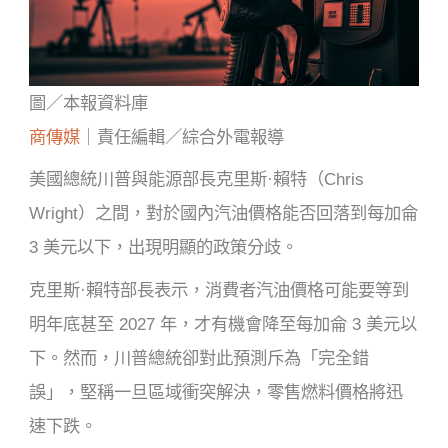
圖／本報資料庫
商傳媒
｜責任編輯／綜合外電報導
美國總統川普與能源部長克里斯·賴特（Chris
Wright）之間，對於國內汽油價格能否回落到每加侖
3 美元以下，出現明顯的政策分歧。
克里斯·賴特部長表示，消費者汽油價格可能要等到
明年底甚至 2027 年，才有機會降至每加侖 3 美元以
下。然而，川普總統卻對此預測斥為「完全錯
誤」，堅稱一旦區域衝突解決，零售燃料價格將迅
速下跌。