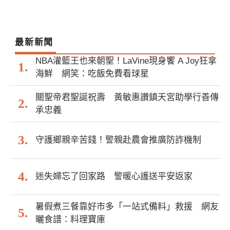
最新新聞
NBA灌籃王也來朝聖！LaVine現身饗 A Joy狂拿
海鮮 網笑：吃飯免費看球星
關聖帝君聖誕祝壽 黃敏惠讚鎮天宮助學行善傳
承忠義
守護鄉親辛苦錢！警親赴農會推廣防詐機制
迷失婦忘了回家路 警暖心護送平安返家
暑假煮三餐靠好市多「一站式備料」救援 網友
曬食譜：料理寶庫