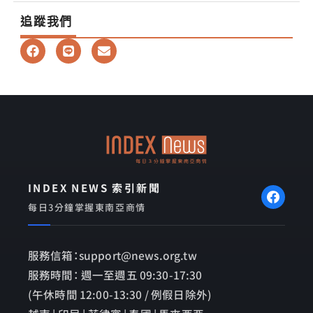
追蹤我們
F
L
E
a
i
n
c
n
v
e
e
e
b
l
o
o
o
p
k
e
INDEX NEWS 索引新聞
每日3分鐘掌握東南亞商情
服務信箱：support@news.org.tw
服務時間： 週一至週五 09:30-17:30
(午休時間 12:00-13:30 / 例假日除外)