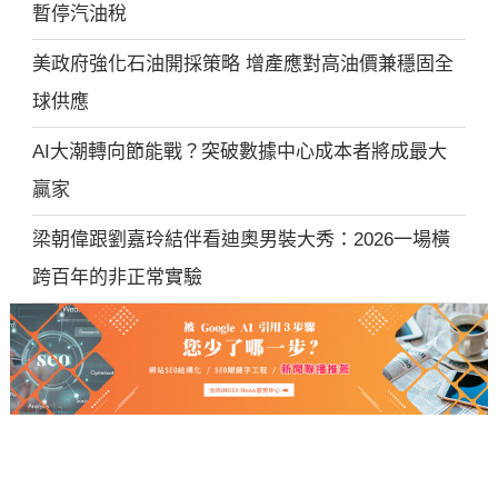
暫停汽油稅
美政府強化石油開採策略 增產應對高油價兼穩固全
球供應
AI大潮轉向節能戰？突破數據中心成本者將成最大
贏家
梁朝偉跟劉嘉玲結伴看迪奧男裝大秀：2026一場橫
跨百年的非正常實驗