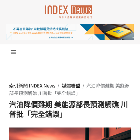
跳
至
主
要
內
容
索引新聞 INDEX News
/
媒體聯盟
/
汽油降價難期 美能源
部長預測觸礁 川普批「完全錯誤」
汽油降價難期 美能源部長預測觸礁 川
普批「完全錯誤」