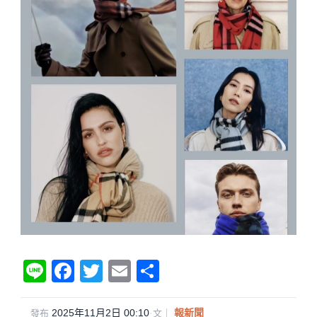
Li
F
T
E
分
n
a
wi
m
享
e
c
tt
ail
2025年11月2日 00:10
·
報新聞
發布
文｜