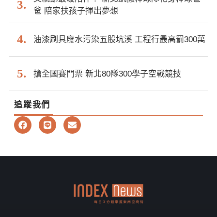
爸 陪家扶孩子揮出夢想
油漆刷具廢水污染五股坑溪 工程行最高罰300萬
搶全國賽門票 新北80隊300學子空戰競技
追蹤我們
F
L
E
a
i
n
c
n
v
e
e
e
b
l
o
o
o
p
k
e