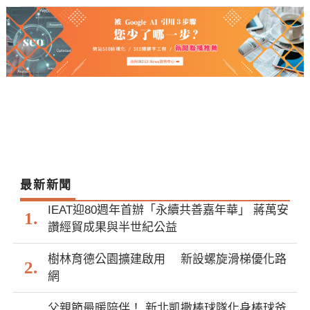
最新新聞
IEAT迎80週年首辦「永續共善嘉年華」 蔣萬安
讚經貿成果與半世紀公益
樹林育德公園擴建啟用 新設螺旋滑梯優化路
網
父親節最暖陪伴！ 新北凱撒棒球隊化身棒球爸