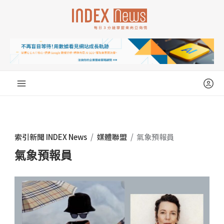
跳
至
主
要
內
容
索引新聞 INDEX News
/
媒體聯盟
/
氣象預報員
氣象預報員