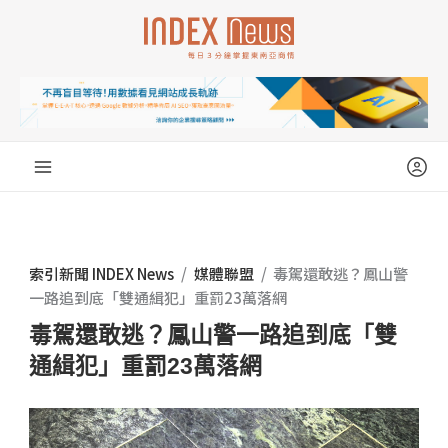
跳
至
主
要
內
容
索引新聞 INDEX News
/
媒體聯盟
/
毒駕還敢逃？鳳山警
一路追到底「雙通緝犯」重罰23萬落網
毒駕還敢逃？鳳山警一路追到底「雙
通緝犯」重罰23萬落網