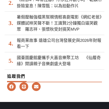
掛險窒息！陳雪甄：以為拍動作片
暑假壓軸強檔黑幫親情輕喜劇電影《網紅老爸》
媒體試映笑聲不斷！王識賢2分鐘獨白逼哭觀
眾 羅志祥、張懷秋受封搞笑MVP
報商業故事 遠雄公司台灣發展史與2026年財報
看一下
國臺圖慶館慶攜手大嘉音樂聚工坊 《仙履奇
緣》閱讀親子音樂劇盛大登場
追蹤我們
F
L
E
a
i
n
c
n
v
e
e
e
b
l
o
o