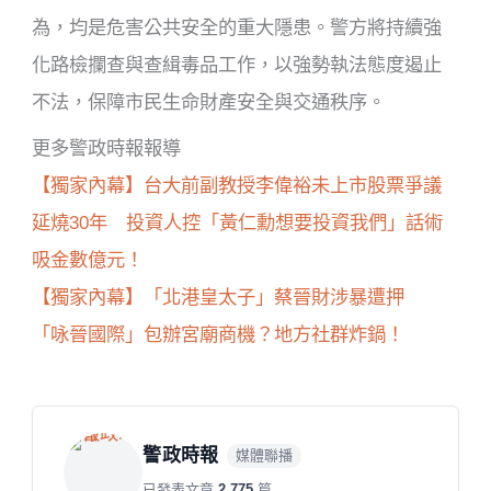
為，均是危害公共安全的重大隱患。警方將持續強
化路檢攔查與查緝毒品工作，以強勢執法態度遏止
不法，保障市民生命財產安全與交通秩序。
更多警政時報報導
【獨家內幕】台大前副教授李偉裕未上市股票爭議
延燒30年 投資人控「黃仁勳想要投資我們」話術
吸金數億元！
【獨家內幕】「北港皇太子」蔡晉財涉暴遭押
「咏晉國際」包辦宮廟商機？地方社群炸鍋！
警政時報
媒體聯播
已發表文章
2,775
篇