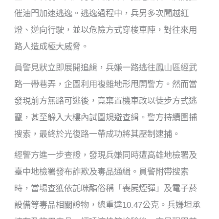
催油門加速逃逸。逃逸過程中，兵男多次闖越紅
燈、逆向行駛，並以危險方式穿梭車陣，對往來用
路人造成極大威脅。
員警見狀立即展開追緝，兵嫌一路逃往鳳山區經武
路一帶巷弄，企圖利用複雜地形甩開警方。然而當
發現前方無路可逃後，竟棄置機車改以徒步方式逃
竄，甚至躲入大樓內試圖規避查緝。警方持續圍捕
搜索，最終於光復路一帶成功將其壓制逮捕。
經警方進一步查證，發現兵嫌同時遭高雄地檢署及
臺中地檢署發布詐欺及毒品通緝。員警附帶搜索
時，當場查獲依託咪酯俗稱「喪屍煙彈」及電子菸
設備等毒品相關證物，總重達10.47公克。兵嫌坦承