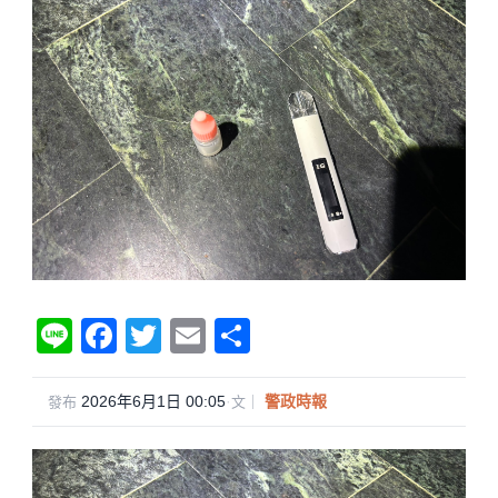
Li
F
T
E
分
n
a
wi
m
享
e
c
tt
ail
2026年6月1日 00:05
·
警政時報
發布
文｜
e
er
b