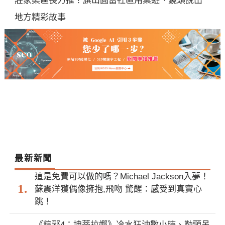
莊家柔區長力推！旗山圓富社區用桌遊、鏡頭說出
地方精彩故事
最新新聞
這是免費可以做的嗎？Michael Jackson入夢！
蘇震洋獲偶像擁抱,飛吻 驚醒：感受到真實心
跳！
《粽邪4：坤蒂拉娜》冷水狂沖數小時、勒頸吊