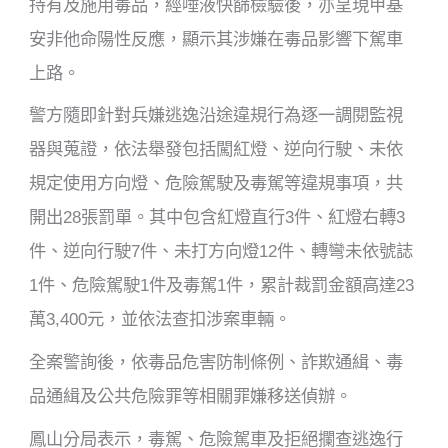
持有及施用毒品，經唾液快篩檢驗後，亦呈現甲基
安非他命陽性反應，顯示其涉嫌在毒品影響下駕車
上路。
警方隨即針對兵嫌逃逸沿途違規行為逐一調閱監視
器與蒐證，依法舉發包括闖紅燈、逆向行駛、未依
規定使用方向燈、危險駕駛及毒駕等違規事項，共
開出28張罰單。其中包含紅燈直行3件、紅燈右轉3
件、逆向行駛7件、未打方向燈12件、轉彎未依號誌
1件、危險駕駛1件及毒駕1件，累計裁罰金額高達23
萬3,400元，並依法查扣涉案車輛。
全案警詢後，依毒品危害防制條例、詐欺通緝、毒
品通緝及公共危險罪等相關罪嫌移送偵辦。
鳳山分局表示，毒駕、危險駕車及拒絕攔查逃逸行