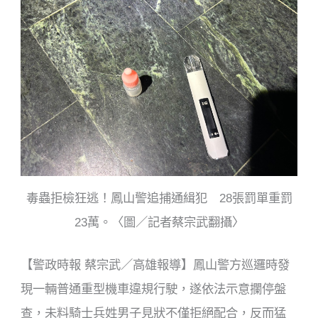
o
o
k
毒蟲拒檢狂逃！鳳山警追捕通緝犯 28張罰單重罰
23萬。〈圖／記者蔡宗武翻攝〉
【警政時報 蔡宗武／高雄報導】鳳山警方巡邏時發
現一輛普通重型機車違規行駛，遂依法示意攔停盤
查，未料騎士兵姓男子見狀不僅拒絕配合，反而猛