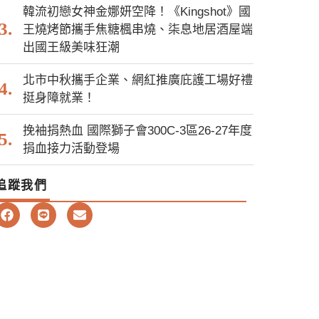
韓流初戀女神金娜妍空降！《Kingshot》國
王燒烤節攜手焦糖楓串燒、柒息地居酒屋端
出國王級美味狂潮
北市中秋攜手企業、網紅推廣庇護工場好禮
挺身障就業！
挽袖捐熱血 國際獅子會300C-3區26-27年度
捐血接力活動登場
追蹤我們
F
L
E
a
i
n
c
n
v
e
e
e
b
l
o
o
o
p
k
e