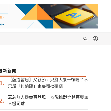
搜
尋
最新新聞
【薩迦哲思】父親節，只能大餐一頓嗎？不
只是「付清節」更要培福積德
嘉義無人機競賽登場 73隊挑戰穿越賽與無
人機足球