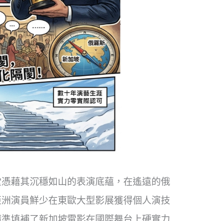
堂憑藉其沉穩如山的表演底蘊，在遙遠的俄
亞洲演員鮮少在東歐大型影展獲得個人演技
精準填補了新加坡電影在國際舞台上硬實力