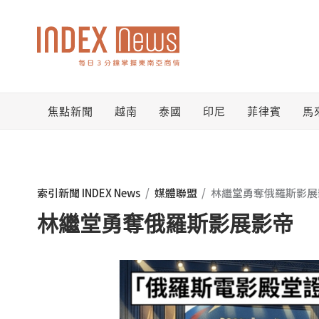
跳
至
主
要
焦點新聞
越南
泰國
印尼
菲律賓
馬
內
容
索引新聞 INDEX News
/
媒體聯盟
/
林繼堂勇奪俄羅斯影展
林繼堂勇奪俄羅斯影展影帝