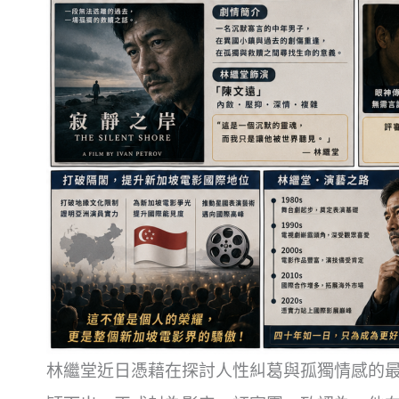
林繼堂近日憑藉在探討人性糾葛與孤獨情感的