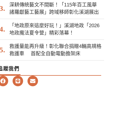
深耕傳統藝文不間斷！「115年百工風華
諸羅獻藝工藝展」跨域移師彰化溪湖展出
「地政原來這麼好玩！」溪湖地政「2026
地政魔法夏令營」精彩落幕！
救護量能再升級！彰化聯合捐贈4輛高規格
救護車 首配全自動電動擔架床
追蹤我們
F
L
E
a
i
n
c
n
v
e
e
e
b
l
o
o
o
p
k
e