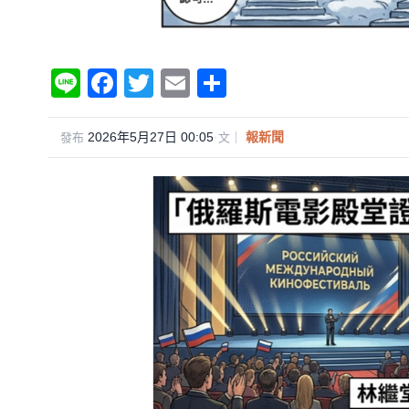
Li
F
T
E
分
n
a
wi
m
享
e
c
tt
ail
2026年5月27日 00:05
·
報新聞
發布
文｜
e
er
b
o
o
k