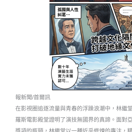
報新聞/首爾訊
在影視圈追逐流量與青春的浮躁浪潮中，林繼
羅斯電影殿堂證明了演技無國界的真諦。面對
獎項的瓶頸，林繼堂以一種近乎修煉的專注，