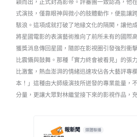
穎而出，正式封為影帝。評審團一致認為，他
式演技，僅靠眼神與微小的肢體動作，便能讓
駭浪。這項成就打破了地緣文化的隔閡，讓他
將星國電影的表演藝術推向了前所未有的國際
獲獎消息傳回星國，隨即在影視圈引發強烈衝
比震懾與鼓舞。那種「實力終會被看見」的張
比激奮，熱血澎湃的情緒迅速攻佔各大藝評專
本！」這種由大師級演技所迸發的專業能量，
分量，更讓大眾對林繼堂接下來的影視作品，
報新聞
媒體聯播