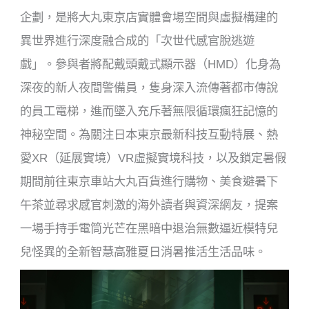
企劃，是將大丸東京店實體會場空間與虛擬構建的
異世界進行深度融合成的「次世代感官脫逃遊
戲」。參與者將配戴頭戴式顯示器（HMD）化身為
深夜的新人夜間警備員，隻身深入流傳著都市傳說
的員工電梯，進而墜入充斥著無限循環瘋狂記憶的
神秘空間。為關注日本東京最新科技互動特展、熱
愛XR（延展實境）VR虛擬實境科技，以及鎖定暑假
期間前往東京車站大丸百貨進行購物、美食避暑下
午茶並尋求感官刺激的海外讀者與資深網友，提案
一場手持手電筒光芒在黑暗中退治無數逼近模特兒
兒怪異的全新智慧高雅夏日消暑推活生活品味。