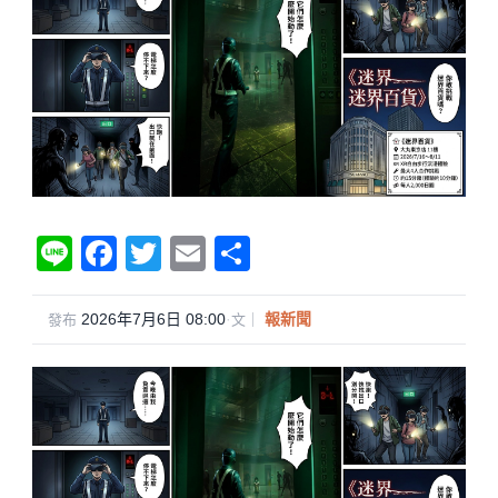
Li
F
T
E
分
n
a
wi
m
享
e
c
tt
ail
2026年7月6日 08:00
·
報新聞
發布
文｜
e
er
b
o
o