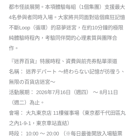
都市怪談展開。本項體驗每組（1個集團）支援最大
4名參與者同時入場。大家將共同面對這個瘋狂記憶
不斷Loop（循環）的惡夢迷宮，在約10分鐘的極限
純體驗時程內，考驗同伴間的心理素質與團隊合
作。
『迷界百貨』特展時程、資費與前売券點單渠道
名稱： 迷界デパート ～終わらない記憶が彷徨う、
無限の百貨店迷宮～
活動展期： 2026年7月16日（週四） ～ 8月11日
（週二）為止。
會場： 大丸東京店 11樓催事場（東京都千代田區丸
之內1-9-1，東京車站直結）
時段： 10:00 ～ 20:00 （※每日最後開放入場驗票