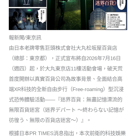
k
報新聞/東京訊
由日本老牌零售巨頭株式會社大丸松坂屋百貨店
（總部：東京都），正式宣布將自2026年7月16日
（週四）起，於大丸東京店11樓活動會場，破天荒
首度開辦以真實百貨公司為故事背景、全面結合高
端XR科技的全新自由步行（Free-roaming）型沉浸
式恐怖體驗活動——『迷界百貨：無盡記憶漂流的
無限百貨迷宮（迷界デパート ～終わらない記憶が
彷徨う、無限の百貨店迷宮～）』。
根據日本PR TIMES消息指出，本次前衛的科技娛樂