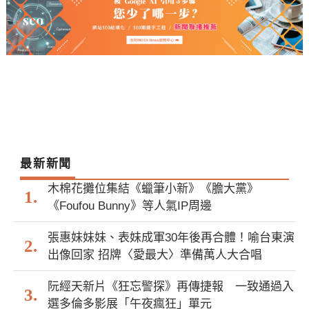
最新新聞
木棉花攤位集結《蠟筆小新》《膽大黨》
《Foufou Bunny》等人氣IP周邊
張惠妹妹妹、表妹成軍30年後再合體！喻台東演
出像回家 招牌〈愛最大〉準備萬人大合唱
阮經天新片《狂忘警探》再傳捷報 一致通過入
選多倫多影展「午夜瘋狂」單元