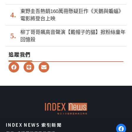
東野圭吾熱銷160萬冊懸疑巨作《天鵝與蝙蝠》
電影將登台上映
柳丁哥哥飆高音聲演【戴帽子的貓】掀粉絲童年
回憶殺
追蹤我們
F
L
E
a
i
n
c
n
v
e
e
e
b
l
o
o
o
p
k
e
INDEX NEWS 索引新聞