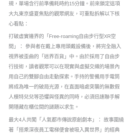
規，單場含行前準備耗時約15分鐘。前來鎖定這項
大丸東京盛夏焦點的觀眾網友，可重點拆解以下核
心看點：
打破虛實邊界的「Free-roaming自由步行型XR空
間」： 參與者在戴上專用頭戴設備後，將完全融入
視界被歪曲的「迷界百貨」中。由於採用了自由步
行技術，讀者觀眾可以在現實與虛擬交織的場景內
用自己的雙腳自由走動探索。手持的警備用手電筒
將成為唯一的破局光源，在直面暗處突襲的無數假
人模特兒兒等恐懼與怪異的同時，必須迅速聯手解
開隱藏在櫃位間的謎題以求生。
最大4人共闖「人氣都市傳說原創劇本」： 故事圍繞
著「搭乘深夜員工電梯便會被吸入異世界」的經典