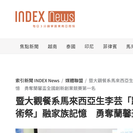
跳
至
主
要
焦點新聞
越南
泰國
印尼
菲律賓
馬
內
容
索引新聞 INDEX News
/
媒體聯盟
/
暨大觀餐系馬來西亞
憶 勇奪蘭馨盃全國創新創業競賽第一名
暨大觀餐系馬來西亞生李芸「
術祭」融家族記憶 勇奪蘭馨