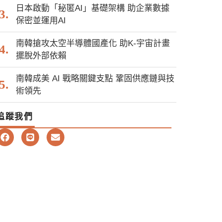
日本啟動「秘匿AI」基礎架構 助企業數據
保密並運用AI
南韓搶攻太空半導體國產化 助K-宇宙計畫
擺脫外部依賴
南韓成美 AI 戰略關鍵支點 鞏固供應鏈與技
術領先
追蹤我們
F
L
E
a
i
n
c
n
v
e
e
e
b
l
o
o
o
p
k
e