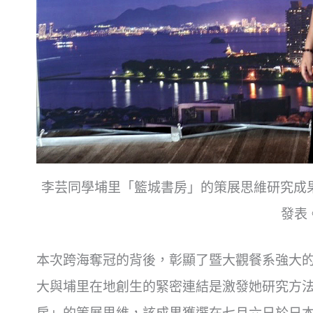
李芸同學埔里「籃城書房」的策展思維研究成果，
發表
本次跨海奪冠的背後，
彰顯了暨大觀餐系強大
大與埔里在地創生的緊密連結是激發她研究方