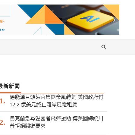
搜
尋
最新新聞
德能源巨頭萊茵集團棄風轉氣 美國政府付
12.2 億美元終止離岸風電租賃
烏克蘭急尋愛國者飛彈援助 傳美國總統川
普拒絕關鍵要求