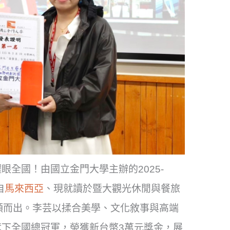
耀眼全國！
由國立金門大學主辦的2025-
自
馬來西亞
、
現就讀於暨大觀光休閒與餐旅
穎而出。李芸以揉合美學、
文化敘事與高端
奪下全國總冠軍，榮獲新台幣3萬元獎金，
展