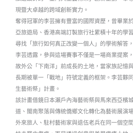
現暨大卓越的跨域創新實力。
奪得冠軍的李芸擁有豐富的國際資歷，
曾畢業
亞旅遊局、
香港高端訂製旅行社累積十年的學
尋找「旅行如何真正改變一個人」
的學術解答
李芸透露，參與這場賽事不僅是一場商業提案
故外公「下南洋」
前成長的土地，當家族記憶
長期被單一「戰地」符號定義的框架。
李芸夥
生藝術祭」計畫。
該計畫借鏡日本瀨戶內海藝術祭與馬來西亞檳城 Hin
道、
閩南聚落與傳統僑鄉文化轉化為藝術展演
外來旅人、
駐村藝術家與退伍老兵在同一個空