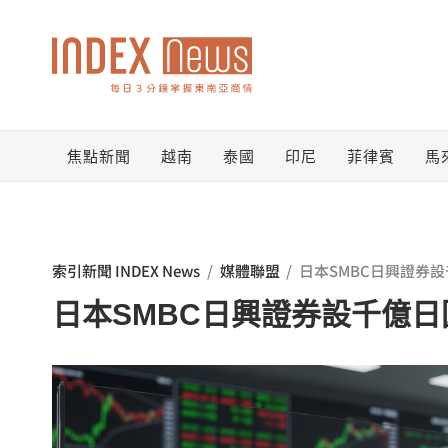
跳
至
主
要
焦點新聞
越南
泰國
印尼
菲律賓
馬
內
容
索引新聞 INDEX News
/
媒體聯盟
/
日本SMBC日興證券
日本SMBC日興證券設千億日