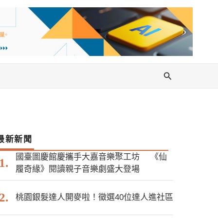
搜
尋
最新新聞
國臺圖慶館慶攜手大嘉音樂聚工坊 《仙
履奇緣》閱讀親子音樂劇盛大登場
桃園銀髮達人開麥啦！徵選40位達人進社區