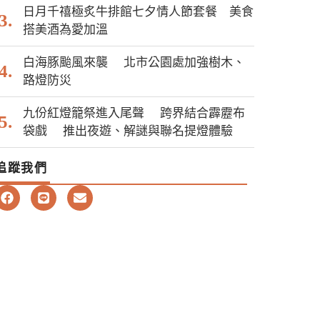
日月千禧極炙牛排館七夕情人節套餐 美食
搭美酒為愛加溫
白海豚颱風來襲 北市公園處加強樹木、
路燈防災
九份紅燈籠祭進入尾聲 跨界結合霹靂布
袋戲 推出夜遊、解謎與聯名提燈體驗
追蹤我們
F
L
E
a
i
n
c
n
v
e
e
e
b
l
o
o
o
p
k
e