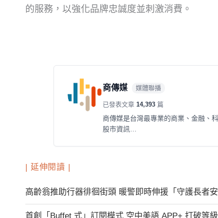
的服務，以強化品牌忠誠度並刺激消費。
商傳媒
媒體聯播
已發表文章
14,393
篇
商傳媒是台灣最專業的商業、金融、
股市資訊…
| 延伸閱讀 |
高齡翁推助行器徘徊街頭 暖警即時伸援「守護長者
首創「Buffet 式」訂閱模式 空中美語 APP+ 打破等