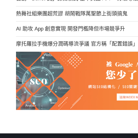
熱舞社組樂團超荒謬 胡鬧戰隊萬聖節上街頭搞鬼
AI 助攻 App 創意實現 開發門檻降但市場競爭升
摩托羅拉手機爆分潤碼導流爭議 官方稱「配置錯誤