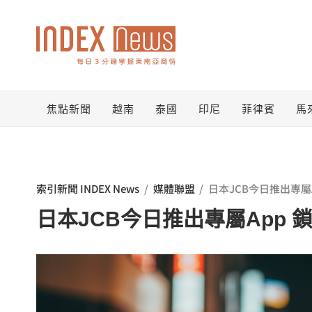
跳
至
主
要
焦點新聞
越南
泰國
印尼
菲律賓
馬
內
容
索引新聞 INDEX News
/
媒體聯盟
/
日本JCB今日推出專屬
日本JCB今日推出專屬App