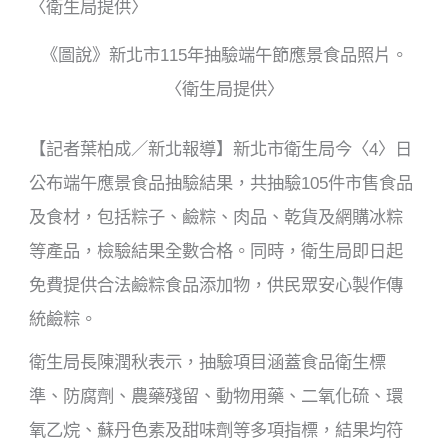
o
o
《圖說》新北市115年抽驗端午節應景食品照片。
k
〈衛生局提供〉
【記者葉柏成／新北報導】新北市衛生局今〈4〉日
公布端午應景食品抽驗結果，共抽驗105件市售食品
及食材，包括粽子、鹼粽、肉品、乾貨及網購冰粽
等產品，檢驗結果全數合格。同時，衛生局即日起
免費提供合法鹼粽食品添加物，供民眾安心製作傳
統鹼粽。
衛生局長陳潤秋表示，抽驗項目涵蓋食品衛生標
準、防腐劑、農藥殘留、動物用藥、二氧化硫、環
氧乙烷、蘇丹色素及甜味劑等多項指標，結果均符