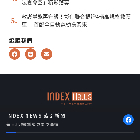
法夏令營」精彩落幕！
救護量能再升級！彰化聯合捐贈4輛高規格救護
車 首配全自動電動擔架床
追蹤我們
F
L
E
a
i
n
c
n
v
e
e
e
b
l
o
o
o
p
k
e
INDEX NEWS 索引新聞
每日3分鐘掌握東南亞商情