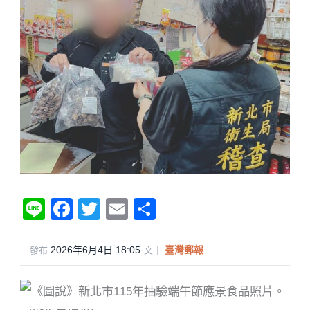
Li
F
T
E
分
n
a
wi
m
享
e
c
tt
ail
2026年6月4日 18:05
·
臺灣郵報
發布
文｜
e
er
b