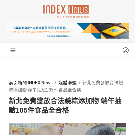
跳
至
主
要
內
容
索引新聞 INDEX News
/
媒體聯盟
/
新北免費發放合法鹼
粽添加物 端午抽驗105件食品全合格
新北免費發放合法鹼粽添加物 端午抽
驗105件食品全合格