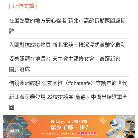
| 延伸閱讀 |
在最熟悉的地方安心變老 新北市高齡長期照顧處揭
牌
入關對抗成癮物質 新北電競王推沉浸式實驗室啟動
妥善照顧在地長者 天主教主顧修女會「奇蹟新家
園」落成
借鏡澳洲經驗 侯友宜推〈#chatsafe〉守護年輕世代
新北潔牙賽登場 22校拚護齒 育德、中湖出線進軍全
國