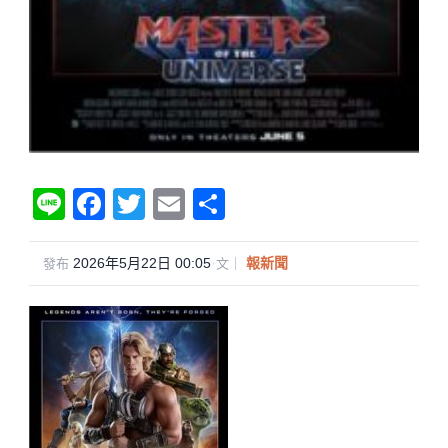
Li
F
T
E
分
n
a
wi
m
享
e
c
tt
ail
2026年5月22日 00:05
·
報新聞
發布
文｜
e
er
b
o
o
k