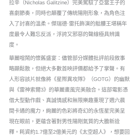
拉辛（Nicholas Galitzine）完美駕馭了亞當王子的
喜劇節奏，同時也顛覆了傳統陽剛形象，為角色注
入了討喜的溫柔。傑瑞德·雷托飾演的骷髏王堪稱年
度最令人難忘反派，浮誇又邪惡的聲線極具辨識
度。
華麗喧鬧的懷舊盛宴：儘管部分媒體批評前段敘事
略顯鬆散，但絕大多數首映評價都給予了掌聲。有
人形容該片就像將《星際異攻隊》（GOTG）的幽默
與《雷神索爾3》的華麗畫風完美融合。這部電影憑
借大型動作戲、真誠情感和無限樂趣重現了週六晨
間卡通的魔力，絢麗的色彩將奇幻的永恆星完美呈
現在眼前，更蘊含著對男性陽剛氣質的大膽新詮
釋。耗資約1.7億至2億美元的《太空超人》，想要回