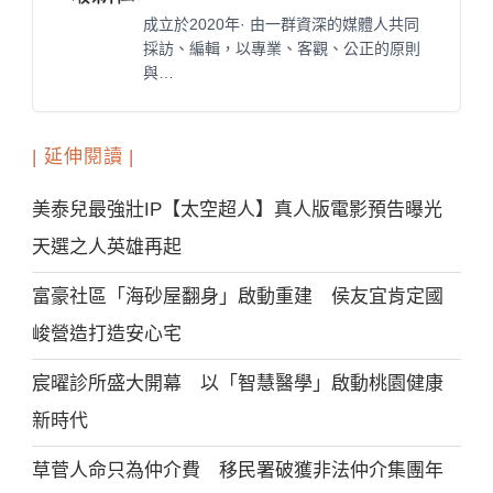
成立於2020年· 由一群資深的媒體人共同
採訪、編輯，以專業、客觀、公正的原則
與…
| 延伸閱讀 |
美泰兒最強壯IP【太空超人】真人版電影預告曝光
天選之人英雄再起
富豪社區「海砂屋翻身」啟動重建 侯友宜肯定國
峻營造打造安心宅
宸曜診所盛大開幕 以「智慧醫學」啟動桃園健康
新時代
草菅人命只為仲介費 移民署破獲非法仲介集團年