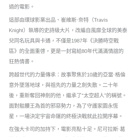
過的電影。
這部由環球影業出品、崔維斯·奈特（Travis
Knight）執導的史詩級大片，改編自風靡全球的美泰
兒同名玩具與卡通，不僅是1987年《決勝時空戰
區》的全面重啓，更是一封寫給80年代滿滿情誼的
狂熱情書。
跨越世代的力量傳承：故事聚焦於10歲的亞當·格倫
意外墜落地球，與祖先的力量之劍失散。二十年
後，重新奪回神劍的他，繼承了“太空超人”的稱號。
面對骷髏王為首的邪惡勢力，為了守護家園永恆
星，一場決定宇宙命運的終極決戰就此拉開序幕。
在強大卡司的加持下，電影亮點十足。尼可拉斯·葛