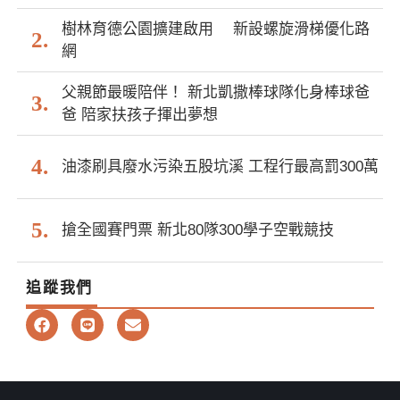
樹林育德公園擴建啟用 新設螺旋滑梯優化路
網
父親節最暖陪伴！ 新北凱撒棒球隊化身棒球爸
爸 陪家扶孩子揮出夢想
油漆刷具廢水污染五股坑溪 工程行最高罰300萬
搶全國賽門票 新北80隊300學子空戰競技
追蹤我們
F
L
E
a
i
n
c
n
v
e
e
e
b
l
o
o