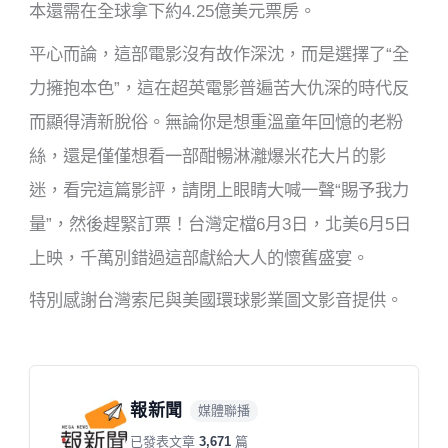
本還需在全球拿下約4.25億美元票房。
平心而論，這部電影沒有故作深沈，而是選擇了“全
力擁抱本色”，這在超英電影普遍苦大仇深的時代反
而顯得清新脫俗。無論你是想重溫童年回憶的老粉
絲，還是僅僅想看一部酣暢淋灕爆米花大片的影
迷，看完這篇影評，請閉上眼睛大喊一聲“賜予我力
量”，然後趕緊訂票！台灣定檔6月3日，北美6月5日
上映，千萬別錯過這部獻給大人的懷舊盛宴。
特別感謝台灣索尼與美國環球影業圖文影音提供。
報新聞
媒體聯播
已發表文章
3,671
篇