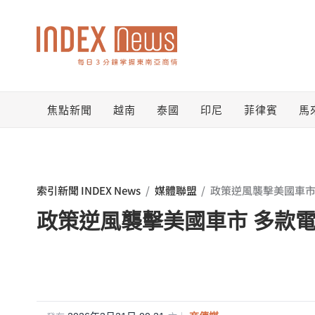
跳
至
主
要
焦點新聞
越南
泰國
印尼
菲律賓
馬
內
容
索引新聞 INDEX News
/
媒體聯盟
/
政策逆風襲擊美國車市
政策逆風襲擊美國車市 多款