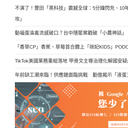
不演了！豐田「黑科技」震撼全球：5分鐘閃充、10
攻」
動福蛋淪禽流感破口？台中隱匿案戳破「小農神話」 
「香草CP」香蕉、草莓首合體上「咪妃KIDS」POD
TikTok美國業務重組落地 甲骨文主導治理化解國安疑
年前缺工潮來臨！供應鏈面臨挑戰 勤億揭示「液蛋