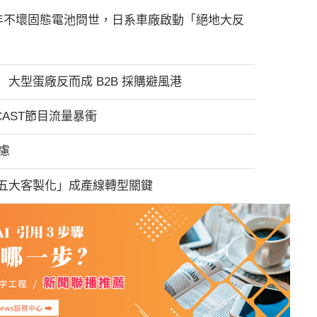
年不壞固態電池問世，日系車廠啟動「絕地大反
大型蛋廠反而成 B2B 採購避風港
CAST節目流量暴衝
慮
五大客製化」成產線轉型關鍵