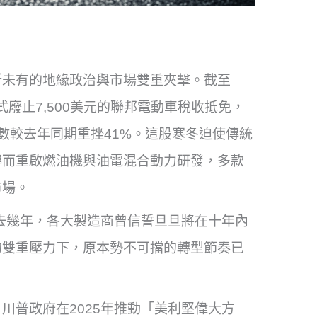
所未有的地緣政治與市場雙重夾擊。截至
式廢止7,500美元的聯邦電動車稅收抵免，
數較去年同期重挫41%。這股寒冬迫使傳統
轉而重啟燃油機與油電混合動力研發，多款
市場。
過去幾年，各大製造商曾信誓旦旦將在十年內
的雙重壓力下，原本勢不可擋的轉型節奏已
川普政府在2025年推動「美利堅偉大方