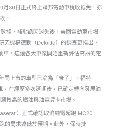
於2025年9月30日正式終止聯邦電動車稅收抵免，亦
款。
ty）最新數據，補貼誘因消失後，美國電動車市場
究機構德勤（Deloitte）的調查更指出，
動車，這讓各大車廠開始重新評估高昂的電
26年間上市的車型已淪為「棄子」。福特
休旅車，在經歷多次延期後，已確定轉向發展油
利潤較高的燃油與油電貨卡市場。
rati）正式確認取消純電超跑 MC20
電超跑的需求遠低於預期。此外，保時捷