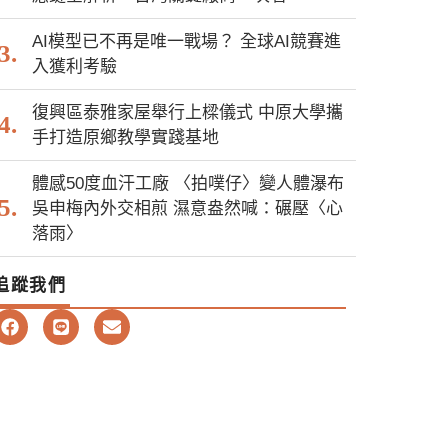
AI模型已不再是唯一戰場？ 全球AI競賽進
入獲利考驗
復興區泰雅家屋舉行上樑儀式 中原大學攜
手打造原鄉教學實踐基地
體感50度血汗工廠 〈拍噗仔〉變人體瀑布
吳申梅內外交相煎 濕意盎然喊：碾壓〈心
落雨〉
追蹤我們
F
L
E
a
i
n
c
n
v
e
e
e
b
l
o
o
o
p
k
e