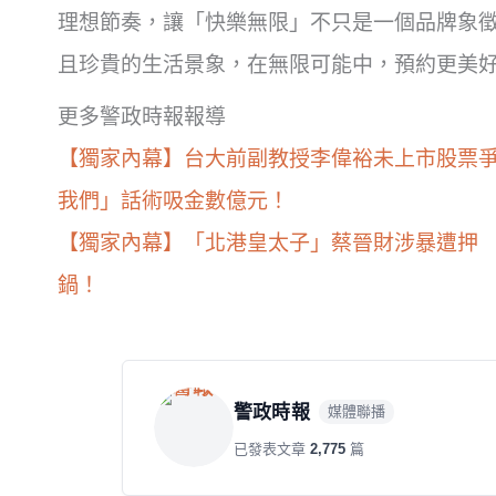
理想節奏，讓「快樂無限」不只是一個品牌象
且珍貴的生活景象，在無限可能中，預約更美
更多警政時報報導
【獨家內幕】台大前副教授李偉裕未上市股票爭
我們」話術吸金數億元！
【獨家內幕】「北港皇太子」蔡晉財涉暴遭押
鍋！
警政時報
媒體聯播
已發表文章
2,775
篇