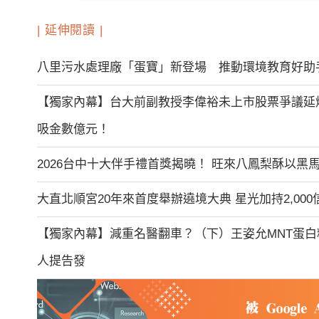
| 延伸閱讀 |
八里污水處理廠「蛋寶」新登場 推動環境教育好助
【獨家內幕】台大前副教授李偉裕未上市股票爭議延
吸金數億元！
2026台中十大伴手禮首獎揭曉！ 旺來八鳳梨酥以黑
大直北順宮20年來首度舉辦遶境大典 星光加持2,00
【獨家內幕】減重名醫翻車？（下）王姿允MNT蛋
人提告發