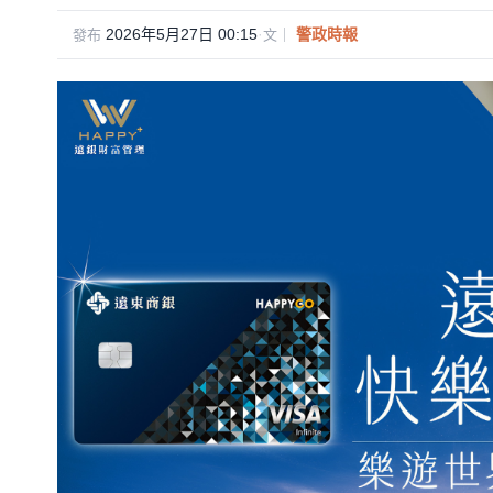
n
a
wi
m
享
e
c
tt
ail
2026年5月27日 00:15
·
警政時報
發布
文｜
e
er
b
o
o
k