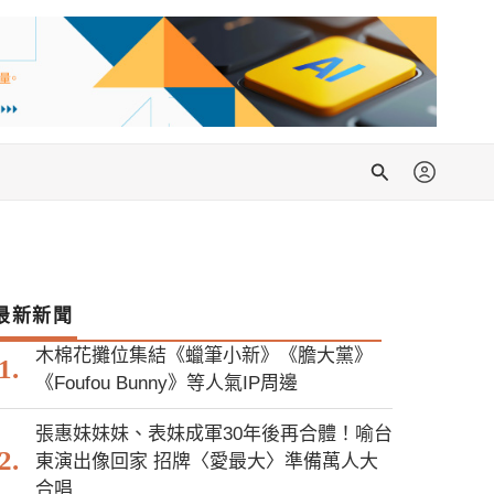
搜
尋
最新新聞
木棉花攤位集結《蠟筆小新》《膽大黨》
《Foufou Bunny》等人氣IP周邊
張惠妹妹妹、表妹成軍30年後再合體！喻台
東演出像回家 招牌〈愛最大〉準備萬人大
合唱