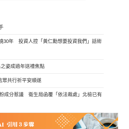
手
燒30年 投資人控「黃仁勳想要投資我們」話術
馬之姿成過年送禮焦點
0信眾共行祈平安順遂
白粉成分惹議 衛生局函覆「依法裁處」北檢已有