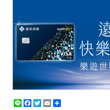
Li
F
T
E
分