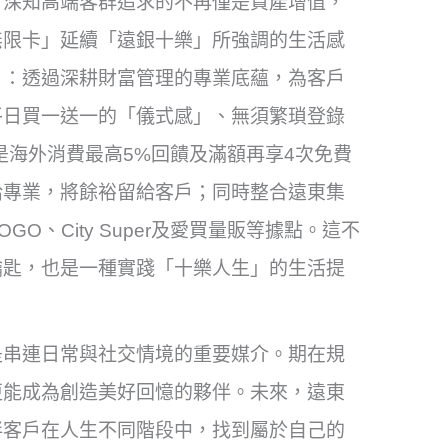
，深知高端客群追求的不再僅是資產增值，
無限卡」延續「遠銀十樂」所強調的生活感
」：透過深耕財富管理的專業底蘊，為客戶
平日買一送一的「儀式感」、無須繁瑣登錄
是海外消費最高5%回饋及滿額再享4次免費
給專業，將餘裕留給客戶；同時整合遠東集
、City Super及愛買量販等據點。這不
鑰匙，也是一種實踐「十樂人生」的生活提
是串連日常與社交情境的重要媒介。期在規
更能成為創造美好回憶的夥伴。未來，遠東
伴客戶在人生不同階段中，找到屬於自己的