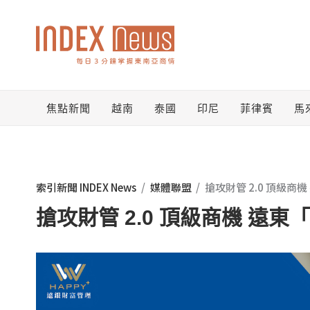
跳
至
主
要
焦點新聞
越南
泰國
印尼
菲律賓
馬
內
容
索引新聞 INDEX News
/
媒體聯盟
/
搶攻財管 2.0 頂級
搶攻財管 2.0 頂級商機 遠