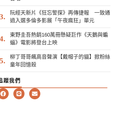
阮經天新片《狂忘警探》再傳捷報 一致通
過入選多倫多影展「午夜瘋狂」單元
東野圭吾熱銷160萬冊懸疑巨作《天鵝與蝙
蝠》電影將登台上映
柳丁哥哥飆高音聲演【戴帽子的貓】掀粉絲
童年回憶殺
追蹤我們
F
L
E
a
i
n
c
n
v
e
e
e
b
l
o
o
o
p
k
e