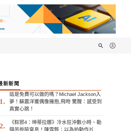
搜
尋
最新新聞
這是免費可以做的嗎？Michael Jackson入
夢！蘇震洋獲偶像擁抱,飛吻 驚醒：感受到
真實心跳！
《粽邪4：坤蒂拉娜》冷水狂沖數小時、勒
頸吊掛險窒息！陳雪甄：以為拍動作片