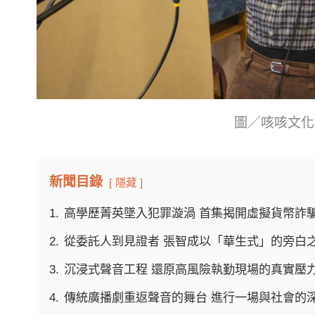
圖／咳咳文化
新聞目錄
隱藏
1.
高學歷菁英墜入犯罪漩渦 首集揭開虛擬貨幣詐
2.
從委託人到見證者 張智成以「華生式」的旁白
3.
沉浸式聲音工程 還原高風險執勤現場的真實壓
4.
傳統廣播劇重返聲音的舞台 進行一場與社會的