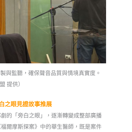
錄製與監聽，確保聲音品質與情境真實度。
盟 提供）
白之眼見證故事推展
部劇的「旁白之眼」，逐漸轉變成整部廣播
《福爾摩斯探案》中的華生醫師，既是案件