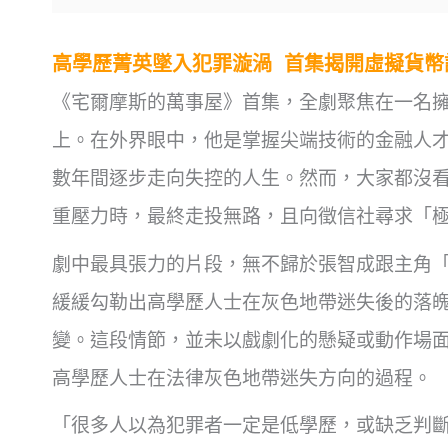
高學歷菁英墜入犯罪漩渦
首集揭開虛擬貨幣
《宅爾摩斯的萬事屋》首集，全劇聚焦在一名
上。在外界眼中，他是掌握尖端技術的金融人
數年間逐步走向失控的人生。然而，大家都沒
重壓力時，最終走投無路，且向徵信社尋求「
劇中最具張力的片段，無不歸於張智成跟主角
緩緩勾勒出高學歷人士在灰色地帶迷失後的落
變。這段情節，並未以戲劇化的懸疑或動作場
高學歷人士在法律灰色地帶迷失方向的過程。
「很多人以為犯罪者一定是低學歷，或缺乏判