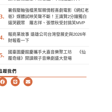
暑假壓軸強檔黑幫親情輕喜劇電影《網紅老
爸》媒體試映笑聲不斷！王識賢2分鐘獨白
逼哭觀眾 羅志祥、張懷秋受封搞笑MVP
報商業故事 遠雄公司台灣發展史與2026年
財報看一下
國臺圖慶館慶攜手大嘉音樂聚工坊 《仙
履奇緣》閱讀親子音樂劇盛大登場
追蹤我們
F
L
E
a
i
n
c
n
v
e
e
e
b
l
o
o
o
p
k
e