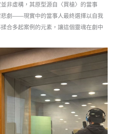
定並非虛構，其原型源自〈買槍〉的當事
宗悲劇——現實中的當事人最終選擇以自我
導揉合多起案例的元素，讓這個靈魂在劇中