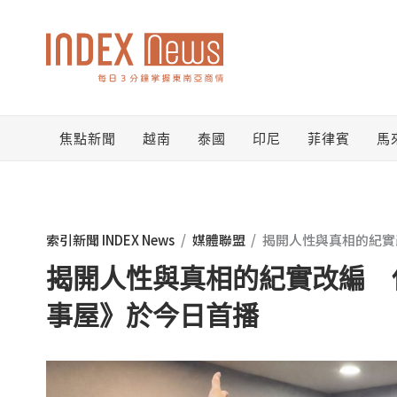
跳
至
主
要
焦點新聞
越南
泰國
印尼
菲律賓
馬
內
容
索引新聞 INDEX News
/
媒體聯盟
/
揭開人性與真相的紀實
揭開人性與真相的紀實改編 
事屋》於今日首播