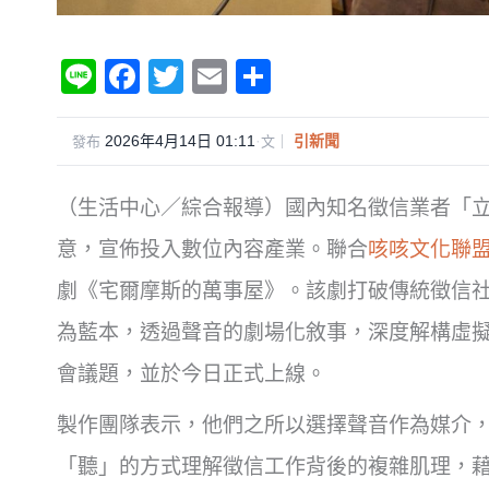
Li
F
T
E
分
n
a
wi
m
享
e
c
tt
ail
2026年4月14日 01:11
·
引新聞
發布
文｜
e
er
（生活中心／綜合報導）國內知名徵信業者「
b
o
意，宣佈投入數位內容產業。聯合
咳咳文化聯
o
劇《宅爾摩斯的萬事屋》。該劇打破傳統徵信
k
為藍本，透過聲音的劇場化敘事，深度解構虛
會議題，並於今日正式上線。
製作團隊表示，他們之所以選擇聲音作為媒介
「聽」的方式理解徵信工作背後的複雜肌理，