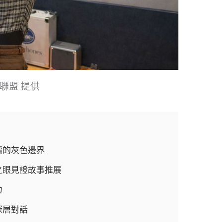
聯盟 提供
騙的灰色邊界
之眼見證故事推展
力
深層對話