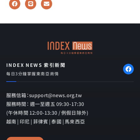
F
L
E
a
i
n
c
n
v
e
e
e
b
l
o
o
o
p
k
e
INDEX NEWS 索引新聞
每日3分鐘掌握東南亞商情
服務信箱：support@news.org.tw
服務時間： 週一至週五 09:30-17:30
(午休時間 12:00-13:30 / 例假日除外)
越南 | 印尼 | 菲律賓 | 泰國 | 馬來西亞