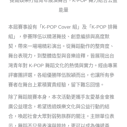
提爾娛樂打造青年展演舞台，K-POP 舞力結合公益
能量
本屆賽事設有「K-POP Cover 組」及「K-POP
排舞
組
」，參賽隊伍以精湛舞技、創意編排與高度默
契，帶來一場
場
精彩演出。從舞蹈動作的整齊度、
舞台表現力，到整體造型與音樂詮釋，皆展現出台
灣青年對 K-POP 舞蹈文化的熱情與實力。經由專業
評審團評選，各組優勝隊伍脫穎而出，也讓所有參
賽者在舞台上累積寶貴經驗，留下難忘回憶。
除了舞蹈競賽本身，本次活動更攜手友愛基金會推
廣公益理念，希望透過娛樂文化與公益行動的結
合，喚起社會大眾對弱勢族群的關注。主辦單位表
示，舞蹈不只是表演與競技，更可以成為傳遞善