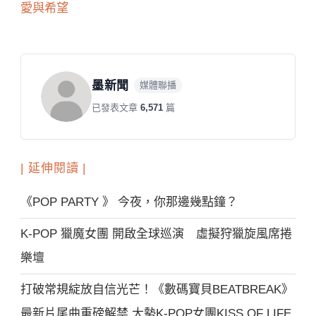
愛與希望
墨新聞
媒體聯播
已發表文章
6,571
篇
| 延伸閱讀 |
《POP PARTY 》 今夜，你那邊幾點鐘？
K-POP 獵魔女團 開啟全球巡演 虛擬狩獵旋風席捲
樂壇
打破常規綻放自信光芒！《數碼寶貝BEATBREAK》
最新片尾曲重磅解禁 大勢K-POP女團KISS OF LIFE