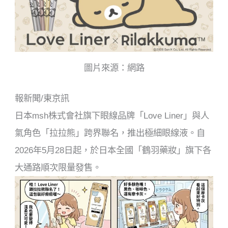
k
圖片來源：網路
報新聞/東京訊
日本msh株式會社旗下眼線品牌「Love Liner」與人
氣角色「拉拉熊」跨界聯名，推出極細眼線液。自
2026年5月28日起，於日本全國「鶴羽藥妝」旗下各
大通路順次限量發售。