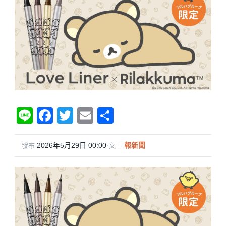
Li
F
T
E
分
n
a
wi
m
享
e
c
tt
ail
2026年5月29日 00:00
·
報新聞
發布
文｜
e
er
b
o
o