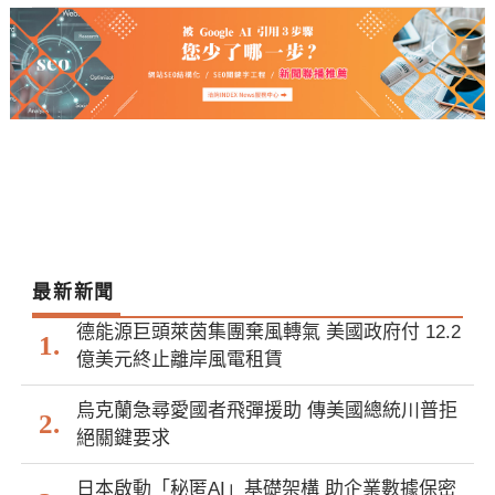
最新新聞
德能源巨頭萊茵集團棄風轉氣 美國政府付 12.2
億美元終止離岸風電租賃
烏克蘭急尋愛國者飛彈援助 傳美國總統川普拒
絕關鍵要求
日本啟動「秘匿AI」基礎架構 助企業數據保密