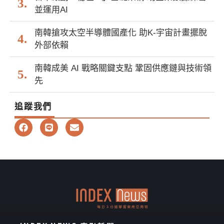
並運用AI
南韓搶攻太空半導體國產化 助K-宇宙計畫擺脫
外部依賴
南韓成美 AI 戰略關鍵支點 鞏固供應鏈與技術領
先
追蹤我們
F
L
E
a
i
n
c
n
v
e
e
e
b
l
o
o
o
p
k
e