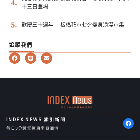
十三日登場
歡慶三十週年 板橋花市七夕變身浪漫市集
追蹤我們
F
L
E
a
i
n
c
n
v
e
e
e
b
l
o
o
o
p
k
e
INDEX NEWS 索引新聞
每日3分鐘掌握東南亞商情