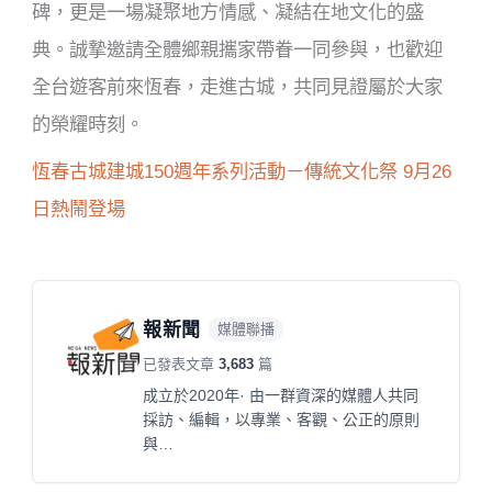
碑，更是一場凝聚地方情感、凝結在地文化的盛
典。誠摯邀請全體鄉親攜家帶眷一同參與，也歡迎
全台遊客前來恆春，走進古城，共同見證屬於大家
的榮耀時刻。
恆春古城建城150週年系列活動－傳統文化祭 9月26
日熱鬧登場
報新聞
媒體聯播
已發表文章
3,683
篇
成立於2020年· 由一群資深的媒體人共同
採訪、編輯，以專業、客觀、公正的原則
與…