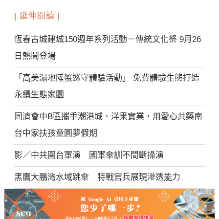
| 延伸閱讀 |
恆春古城建城150週年系列活動－傳統文化祭 9月26
日熱鬧登場
「高美濕地陸蟹巡守體驗活動」 免費體驗生態打造
永續生態家園
同濟會中B區攜手潮港城、洋果實業，用愛心共築南
台中家扶孩童圓夢假期
影／中共圍台軍演 國軍傘訓不間斷操演
黑鷹大鵬灣水域跳傘 特戰官兵展現滲透能力