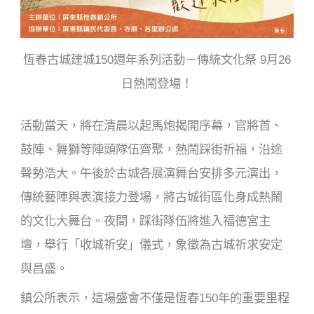
恆春古城建城150週年系列活動－傳統文化祭 9月26
日熱鬧登場！
活動當天，將在清晨以起馬炮揭開序幕，官將首、
鼓陣、舞獅等陣頭隊伍齊聚，熱鬧踩街祈福，沿途
聲勢浩大。午後於古城各展演舞台安排多元演出，
傳統藝陣與表演接力登場，將古城街區化身成熱鬧
的文化大舞台。夜間，踩街隊伍將進入福德宮主
壇，舉行「收城祈安」儀式，象徵為古城祈求安定
與昌盛。
鎮公所表示，這場盛會不僅是恆春150年的重要里程