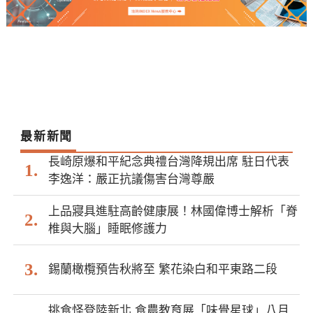
最新新聞
長崎原爆和平紀念典禮台灣降規出席 駐日代表
李逸洋：嚴正抗議傷害台灣尊嚴
上品寢具進駐高齡健康展！林國偉博士解析「脊
椎與大腦」睡眠修護力
錫蘭橄欖預告秋將至 繁花染白和平東路二段
挑食怪登陸新北 食農教育展「味覺星球」八月