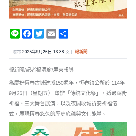
Li
F
T
E
分
n
a
wi
m
享
e
c
tt
ail
2025年9月26日 13:38
·
報新聞
發布
文｜
e
er
報新聞/記者楊清瑜/屏東報導
b
o
為慶祝恆春古城建城150週年，恆春鎮公所於 114年
o
9月26日（星期五） 舉辦「傳統文化祭」，透過踩街
k
祈福、三大舞台展演，以及夜間收城祈安祈福儀
式，展現恆春悠久的歷史底蘊與文化能量。