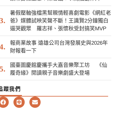
暑假壓軸強檔黑幫親情輕喜劇電影《網紅老
爸》媒體試映笑聲不斷！王識賢2分鐘獨白
逼哭觀眾 羅志祥、張懷秋受封搞笑MVP
報商業故事 遠雄公司台灣發展史與2026年
財報看一下
國臺圖慶館慶攜手大嘉音樂聚工坊 《仙
履奇緣》閱讀親子音樂劇盛大登場
追蹤我們
F
L
E
a
i
n
c
n
v
e
e
e
b
l
o
o
o
p
k
e