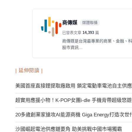
商傳媒
媒體聯播
已發表文章
14,393
篇
商傳媒是台灣最專業的商業、金融、
股市資訊…
| 延伸閱讀 |
美國首座直接鋰提取廠啟用 鎖定電動車電池自主供應
超實用應援小物！K-POP女團i-dle 手機背帶超級悠
20多歲創業家搶攻AI能源商機 Giga Energy打造
沙國崛起電池供應鏈要角 助美挑戰中國市場獨霸