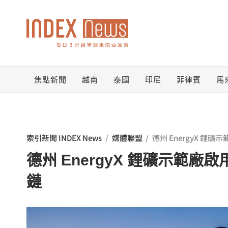
跳
至
主
要
焦點新聞
越南
泰國
印尼
菲律賓
馬
內
容
索引新聞 INDEX News
/
媒體聯盟
/
德州 EnergyX 鋰
德州 EnergyX 鋰礦示範
鏈