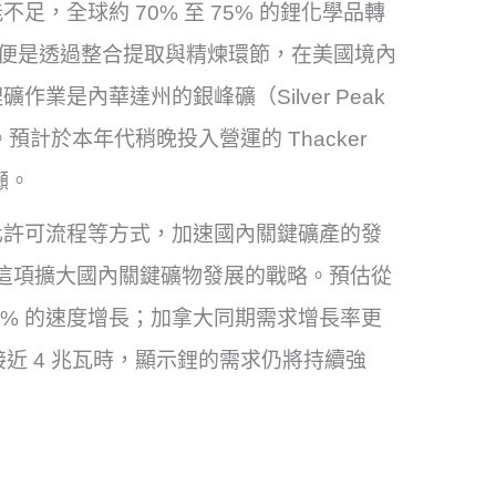
，全球約 70% 至 75% 的鋰化學品轉
™ 的目標便是透過整合提取與精煉環節，在美國境內
業是內華達州的銀峰礦（Silver Peak
LCE。預計於本年代稍晚投入營運的 Thacker
噸。
化許可流程等方式，加速國內關鍵礦產的發
映了這項擴大國內關鍵礦物發展的戰略。預估從
 40% 的速度增長；加拿大同期需求增長率更
將接近 4 兆瓦時，顯示鋰的需求仍將持續強