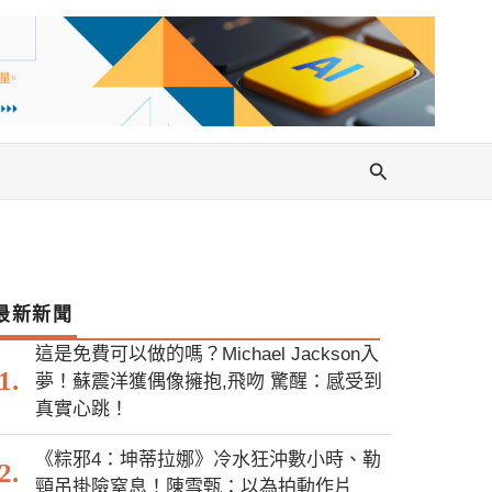
搜
尋
最新新聞
這是免費可以做的嗎？Michael Jackson入
夢！蘇震洋獲偶像擁抱,飛吻 驚醒：感受到
真實心跳！
《粽邪4：坤蒂拉娜》冷水狂沖數小時、勒
頸吊掛險窒息！陳雪甄：以為拍動作片