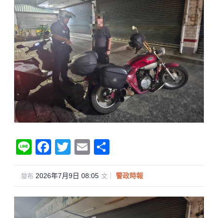
Li
F
T
E
分
n
a
wi
m
享
e
c
tt
ail
2026年7月9日 08:05
·
警政時報
發布
文｜
e
er
b