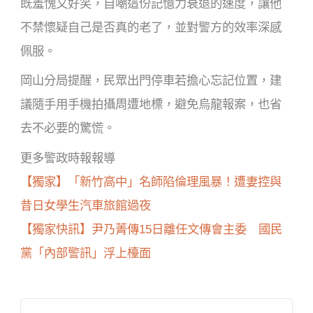
既羞愧又好笑，自嘲這份記憶力衰退的速度，讓他
不禁懷疑自己是否真的老了，並對警方的效率深感
佩服。
岡山分局提醒，民眾出門停車若擔心忘記位置，建
議隨手用手機拍攝周遭地標，避免烏龍報案，也省
去不必要的驚慌。
更多警政時報報導
【獨家】「新竹高中」名師陷倫理風暴！遭妻控與
昔日女學生汽車旅館過夜
【獨家快訊】尹乃菁傳15日離任文傳會主委 國民
黨「內部警訊」浮上檯面