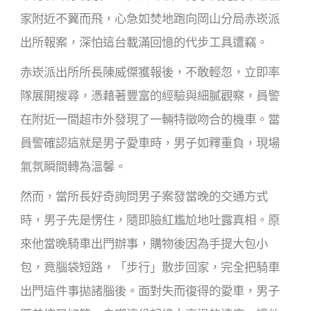
家附近不翼而飛，心急如焚地跑向岡山分局赤崁派
出所報案，深怕這台載滿回憶的代步工具遭竊。
赤崁派出所所長陳威傑獲報後，不敢輕忽，立即率
隊展開搜尋，憑藉著豐富的經驗與細膩觀察，員警
在附近一間超市外發現了一輛特徵吻合的機車。當
員警確認這就是男子愛車時，男子如釋重負，現場
氣氛瞬間轉為溫馨。
然而，當所長好奇詢問男子案發當晚的交通方式
時，男子先是愣住，隨即臉紅尷尬地吐露真相。原
來他當晚騎車出門辦事，購物後因為手提大包小
包，竟腦袋短路，「步行」散步回家，完全把騎車
出門這件事拋諸腦後。面對失而復得的愛車，男子