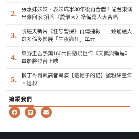
張惠妹妹妹、表妹成軍30年後再合體！喻台東演
出像回家 招牌〈愛最大〉準備萬人大合唱
阮經天新片《狂忘警探》再傳捷報 一致通過入
選多倫多影展「午夜瘋狂」單元
東野圭吾熱銷160萬冊懸疑巨作《天鵝與蝙蝠》
電影將登台上映
柳丁哥哥飆高音聲演【戴帽子的貓】掀粉絲童年
回憶殺
追蹤我們
F
L
E
a
i
n
c
n
v
e
e
e
b
l
o
o