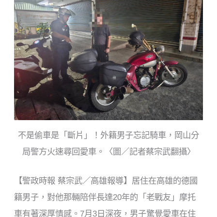
o
o
k
不是偷車是「斷片」！外籍男子忘記騎車，岡山分
局警方火速尋回愛車。〈圖／記者蔡宗武翻攝〉
【警政時報 蔡宗武／高雄報導】居住在高雄的德國
籍男子，對他那輛陪伴長達20年的「老戰友」摩托
車有著深厚情感。7月3日深夜，男子驚覺愛車在住