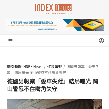
跳
至
主
要
內
容
索引新聞 INDEX News
/
媒體聯盟
/
德國男報案「愛車失
蹤」結局曝光 岡山警忍不住嘴角失守
德國男報案「愛車失蹤」結局曝光 岡
山警忍不住嘴角失守