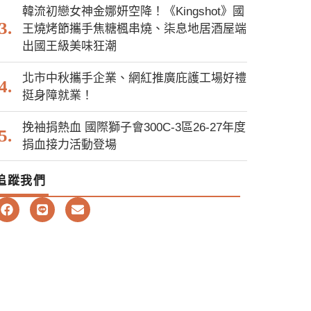
韓流初戀女神金娜妍空降！《Kingshot》國
王燒烤節攜手焦糖楓串燒、柒息地居酒屋端
出國王級美味狂潮
北市中秋攜手企業、網紅推廣庇護工場好禮
挺身障就業！
挽袖捐熱血 國際獅子會300C-3區26-27年度
捐血接力活動登場
追蹤我們
F
L
E
a
i
n
c
n
v
e
e
e
b
l
o
o
o
p
k
e