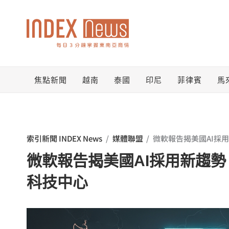
跳
至
主
要
焦點新聞
越南
泰國
印尼
菲律賓
馬
內
容
索引新聞 INDEX News
/
媒體聯盟
/
微軟報告揭美國AI採
微軟報告揭美國AI採用新趨勢
科技中心