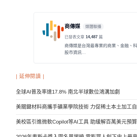
商傳媒
媒體聯播
已發表文章
14,487
篇
商傳媒是台灣最專業的商業、金融、
股市資訊…
| 延伸閱讀 |
全球AI普及率達17.8% 南北半球數位鴻溝加劇
美關鍵材料商攜手礦業學院技術 力促稀土本土加工
美校區引進微軟Copilot等AI工具 助緩解百萬美元預
2026年奧斯卡獎入圍名單揭曉 電影罪人創下史上最