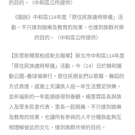
o
k
《圖說》中和區114年度「原住民族歲時祭儀」活
動，不只達到娛樂及教育的效果，也達到族群共榮
的目的。〈中和區公所提供〉
【民眾新聞葉柏成新北報導】新北市中和區
114
年度
「原住民族歲時祭儀」活動，今〈
14
〉日於錦和運
動公園
–
壘球場舉行，原住民朋友們以歌聲、舞蹈的
方式表達，感謝上天讓族人這一年生活豐足快樂，
並祈福新的一年能順遂得到眷顧。楊薏霖區長與族
人及眾多民意代表、里長一起跳舞，不只達到娛樂
及教育的效果，也讓所有參與的人不分種族能夠互
相理解彼此的文化，達到族群共榮的目的。