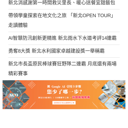
新北消感謝第一時間救災里長、暖心送餐宜甜飯包
帶領學童探索在地文化之旅 「新北OPEN TOUR」
走讀體驗
AI智慧防汛創新更精進 新北雨水下水道考評14連霸
勇奪8大獎 新北水利國家卓越建設獎一舉稱霸
新北市長盃原民棒球賽狂野隊二連霸 月底還有兩場
精彩賽事