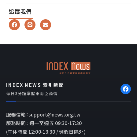
追蹤我們
F
L
E
a
i
n
c
n
v
e
e
e
b
l
o
o
o
p
k
e
INDEX NEWS 索引新聞
每日3分鐘掌握東南亞商情
服務信箱：support@news.org.tw
服務時間： 週一至週五 09:30-17:30
(午休時間 12:00-13:30 / 例假日除外)