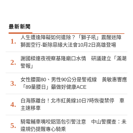
最新新聞
人生遭逢障礙如何遣除？「獅子吼」震醒迷障
獅面空行-斷除惡緣大法會10月2日高雄登場
謝國樑連夜視察基隆廟口水情 研議建立「滿潮
警報」
女性腰圍80、男性90公分是警戒線 黃敏惠響應
「89量腰日」籲做好健康ACE
白海豚離台！北市紅黃線10日7時恢復禁停 車
主速移車
騎電輔車嘴咬鋁箔包引警注意 中山警攔查：未
違規仍提醒專心騎乘