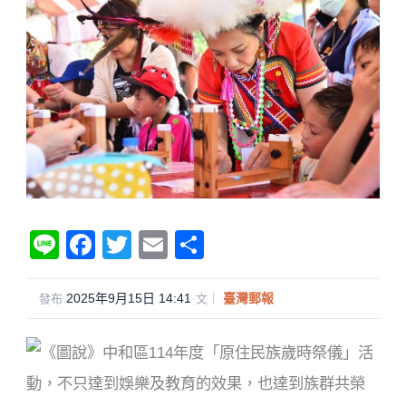
Li
F
T
E
分
n
a
wi
m
享
e
c
tt
ail
2025年9月15日 14:41
·
臺灣郵報
發布
文｜
e
er
b
o