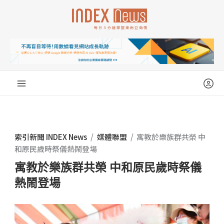
跳
至
主
要
內
容
索引新聞 INDEX News
/
媒體聯盟
/
寓教於樂族群共榮 中
和原民歲時祭儀熱鬧登場
寓教於樂族群共榮 中和原民歲時祭儀
熱鬧登場