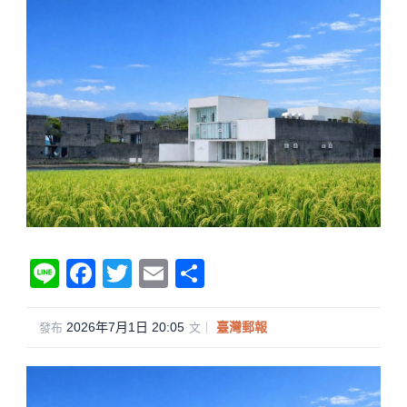
Li
F
T
E
分
n
a
wi
m
享
e
c
tt
ail
2026年7月1日 20:05
·
臺灣郵報
發布
文｜
e
er
b