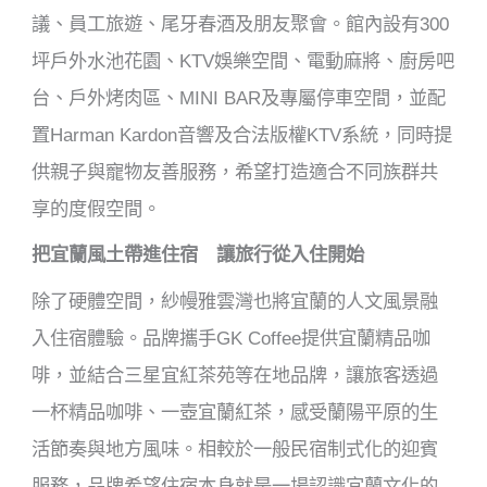
議、員工旅遊、尾牙春酒及朋友聚會。館內設有300
坪戶外水池花園、KTV娛樂空間、電動麻將、廚房吧
台、戶外烤肉區、MINI BAR及專屬停車空間，並配
置Harman Kardon音響及合法版權KTV系統，同時提
供親子與寵物友善服務，希望打造適合不同族群共
享的度假空間。
把宜蘭風土帶進住宿 讓旅行從入住開始
除了硬體空間，紗幔雅雲灣也將宜蘭的人文風景融
入住宿體驗。品牌攜手GK Coffee提供宜蘭精品咖
啡，並結合三星宜紅茶苑等在地品牌，讓旅客透過
一杯精品咖啡、一壺宜蘭紅茶，感受蘭陽平原的生
活節奏與地方風味。相較於一般民宿制式化的迎賓
服務，品牌希望住宿本身就是一場認識宜蘭文化的