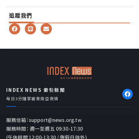
追蹤我們
F
L
E
a
i
n
c
n
v
e
e
e
b
l
o
o
o
p
k
e
INDEX NEWS 索引新聞
每日3分鐘掌握東南亞商情
服務信箱：support@news.org.tw
服務時間： 週一至週五 09:30-17:30
(午休時間 12:00-13:30 / 例假日除外)