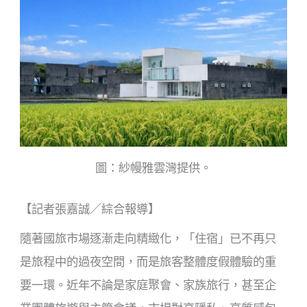
o
o
k
圖：紗幔雅雲灣提供。
【記者張嘉誠／綜合報導】
隨著國旅市場逐漸走向精緻化，「住宿」已不再只
是旅程中的過夜空間，而是旅客整體度假體驗的重
要一環。近年不論是家庭聚會、家族旅行，甚至企