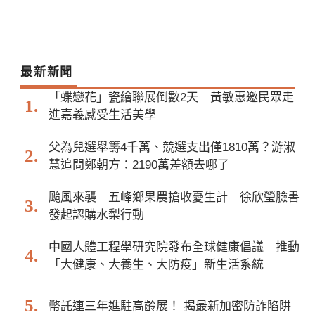
最新新聞
「蝶戀花」瓷繪聯展倒數2天 黃敏惠邀民眾走
進嘉義感受生活美學
父為兒選舉籌4千萬、競選支出僅1810萬？游淑
慧追問鄭朝方：2190萬差額去哪了
颱風來襲 五峰鄉果農搶收憂生計 徐欣瑩臉書
發起認購水梨行動
中國人體工程學研究院發布全球健康倡議 推動
「大健康、大養生、大防疫」新生活系統
幣託連三年進駐高齡展！ 揭最新加密防詐陷阱