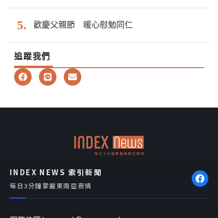
歡慶父親節 暖心慰勉同仁
追蹤我們
F
L
E
a
i
n
c
n
v
e
e
e
b
l
o
o
o
p
k
e
INDEX NEWS 索引新聞
每日3分鐘掌握東南亞商情