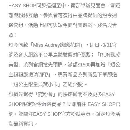
EASY SHOP同步巡迴至中、南部舉辦見面會，零距
離與粉絲互動。參與者可獲得由品牌提供的短今週
邊套組，活動上即可與短今面對面遊戲、簽名與合
照！
短今同款「Miss Audrey戀戀花開」，即日~3/31官
網及各大網路平台早鳥體驗價8折優惠；「RUN動感
美型」系列官網搶先預購，滿額$1500再加贈「短公
主粉粉應援瑜珈帶」，購買新品系列商品下單即送
「短公主限量典藏小卡」乙組(2張)。
想搶先獲得「寵粉會」的快速通關券及更多EASY
SHOP限定短今週邊商品？立即前往 EASY SHOP官
網，並關注EASY SHOP官方粉絲專頁，鎖定短今活
動最新資訊。