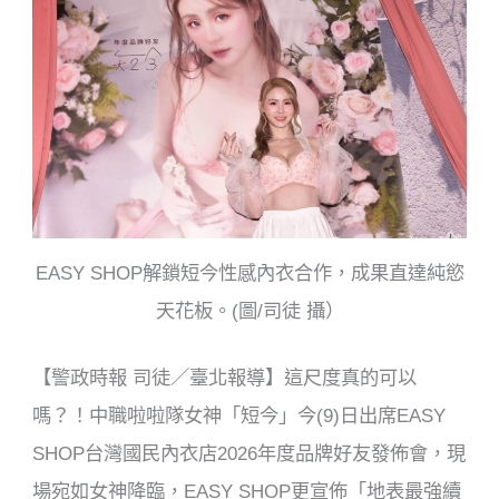
o
o
k
EASY SHOP解鎖短今性感內衣合作，成果直達純慾
天花板。(圖/司徒 攝）
【警政時報 司徒／臺北報導】這尺度真的可以
嗎？！中職啦啦隊女神「短今」今(9)日出席EASY
SHOP台灣國民內衣店2026年度品牌好友發佈會，現
場宛如女神降臨，EASY SHOP更宣佈「地表最強續