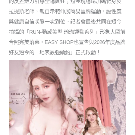
的反差魅力引爆全場瘋狂；短今現場還加碼化身皮
拉提斯老師，親自示範伸展簡易豐胸運動，讓性感
與健康自信狀態一次到位。記者會最後共同在短今
拍攝的「RUN-動感美型 瑜珈運動系列」形象大圖前
合照完美落幕，EASY SHOP也宣告與2026年度品牌
好友短今的「地表最強續約」正式啟動！