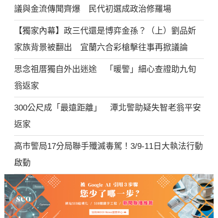
議與金流傳聞齊爆 民代初選成政治修羅場
【獨家內幕】政三代還是博弈金孫？（上）劉品妡
家族背景被翻出 宜蘭六合彩槍擊往事再掀議論
思念祖厝獨自外出迷途 「暖警」細心查證助九旬
翁返家
300公尺成「最遠距離」 潭北警助疑失智老翁平安
返家
高市警局17分局聯手殲滅毒駕！3/9-11日大執法行動
啟動