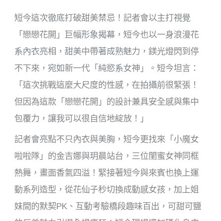
短今這次徹底打破甜美禁忌！記者會以主打視覺
「戀戀花開」巨幅形象揭幕，短今也以一身浪漫花
系內衣亮相，甜美中帶著成熟魅力，鎂光燈閃到停
不下來，宛如新一代「純慾系女神」。短今坦言：
「這次挑戰這麼大尺度的性感，在拍攝前很緊張！
但因為這款「戀戀花開」的設計兼具安全感與集中
包覆力，讓我可以很自信地綻放！」
記者會亮點不只內衣與美胸，短今更找來「小魔女
啦啦隊」的金吉娜與玥晨站台，三位閨蜜女神同框
熱舞，畫面香氣四溢！緊接著短今與來賓也換上運
動系列造型，從花仙子秒切換成動感女孩，加上姐
妹間的默契PK、互動考驗橋段趣味百出，可甜可鹽