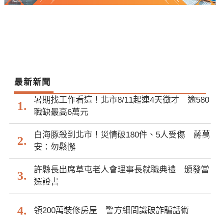
最新新聞
暑期找工作看這！北市8/11起連4天徵才 逾580
職缺最高6萬元
白海豚殺到北市！災情破180件、5人受傷 蔣萬
安：勿鬆懈
許縣長出席草屯老人會理事長就職典禮 頒發當
選證書
領200萬裝修房屋 警方細問識破詐騙話術