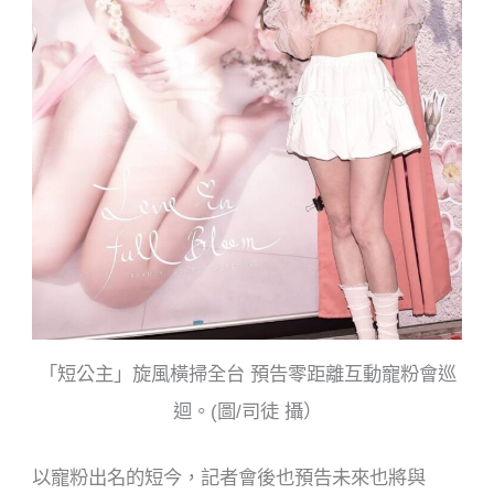
「短公主」旋風橫掃全台 預告零距離互動寵粉會巡
迴。(圖/司徒 攝）
以寵粉出名的短今，記者會後也預告未來也將與