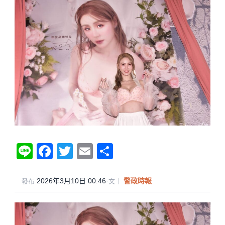
Li
F
T
E
分
n
a
wi
m
享
e
c
tt
ail
2026年3月10日 00:46
·
警政時報
發布
文｜
e
er
b