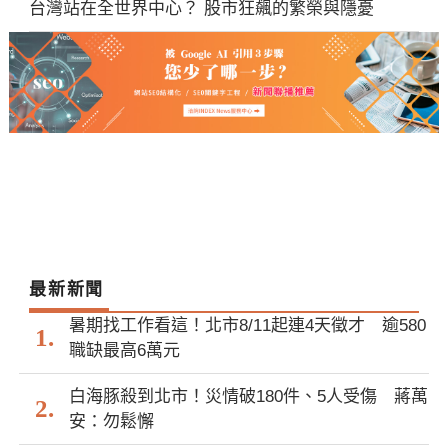
台灣站在全世界中心？ 股市狂飆的繁榮與隱憂
最新新聞
暑期找工作看這！北市8/11起連4天徵才 逾580
職缺最高6萬元
白海豚殺到北市！災情破180件、5人受傷 蔣萬
安：勿鬆懈