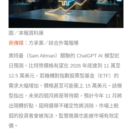
圖／本報資料庫
商傳媒
｜方承業／綜合外電報導
奧特曼（Sam Altman）關聯的 ChatGPT AI 模型近
日預測，比特幣價格有望在 2026 年底達到 11 萬至
12.5 萬美元，若機構對指數股票型基金（ETF）的
需求大幅增加，價格甚至可能衝上 15 萬美元。該模
型指出，未來四個月將是等待期，預計今年 11 月將
出現轉折點，屆時選舉不確定性將消除，市場上較
弱的投資者會被淘汰，監管進展也能被市場有效定
價。