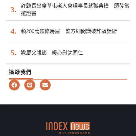
許縣長出席草屯老人會理事長就職典禮 頒發當
選證書
領200萬裝修房屋 警方細問識破詐騙話術
歡慶父親節 暖心慰勉同仁
追蹤我們
F
L
E
a
i
n
c
n
v
e
e
e
b
l
o
o
o
p
k
e