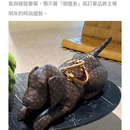
氣與極致奢華，預示著「萌寵系」高訂單品將主導
明年的時尚趨勢。