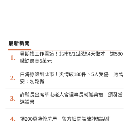
最新新聞
暑期找工作看這！北市8/11起連4天徵才 逾580
職缺最高6萬元
白海豚殺到北市！災情破180件、5人受傷 蔣萬
安：勿鬆懈
許縣長出席草屯老人會理事長就職典禮 頒發當
選證書
領200萬裝修房屋 警方細問識破詐騙話術