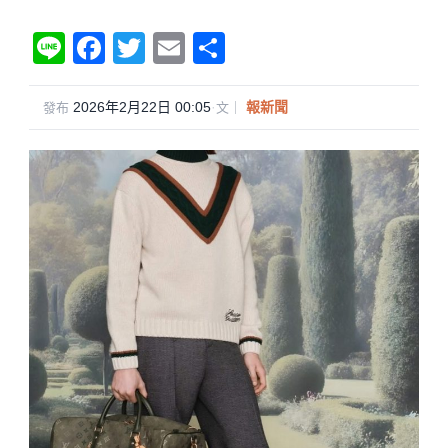
Li
F
T
E
分
n
a
wi
m
享
e
c
tt
ail
2026年2月22日 00:05
·
報新聞
發布
文｜
e
er
b
o
o
k