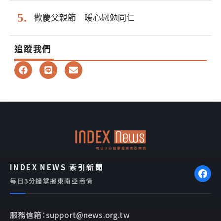
歡慶父親節 暖心慰勉同仁
追蹤我們
F
L
E
a
i
n
c
n
v
e
e
e
b
l
o
o
o
p
k
e
INDEX NEWS 索引新聞
每日3分鐘掌握東南亞商情
服務信箱：support@news.org.tw