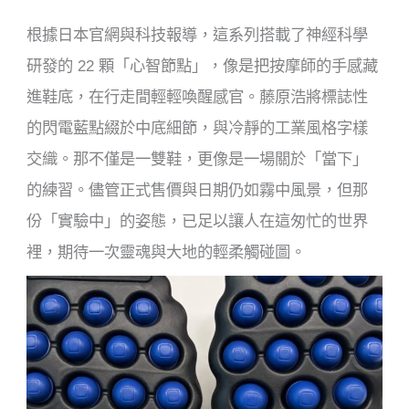
根據日本官網與科技報導，這系列搭載了神經科學
研發的 22 顆「心智節點」，像是把按摩師的手感藏
進鞋底，在行走間輕輕喚醒感官。藤原浩將標誌性
的閃電藍點綴於中底細節，與冷靜的工業風格字樣
交織。那不僅是一雙鞋，更像是一場關於「當下」
的練習。儘管正式售價與日期仍如霧中風景，但那
份「實驗中」的姿態，已足以讓人在這匆忙的世界
裡，期待一次靈魂與大地的輕柔觸碰圖。