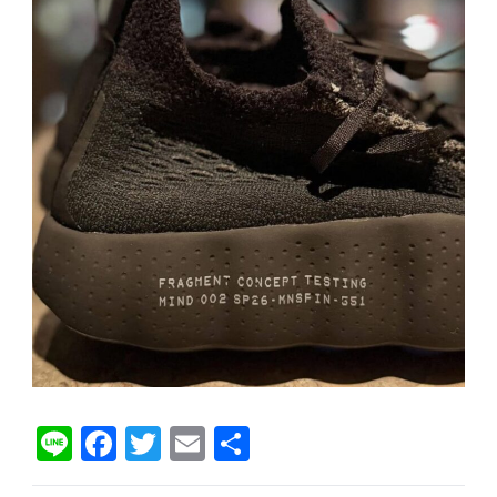
Li
F
T
E
分
n
a
wi
m
享