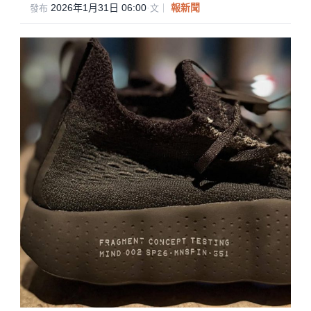
e
c
tt
ail
2026年1月31日 06:00
·
報新聞
發布
文｜
e
er
b
o
o
k