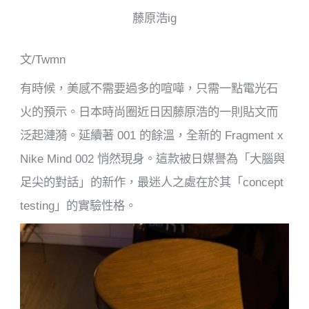
藤原浩ig
文/Twmn
有時候，美感不需要過多的喧嘩，只需一點電光石
火的預示。日本時尚圈近日因藤原浩的一則貼文而
泛起漣漪。延續著 001 的餘溫，全新的 Fragment x
Nike Mind 002 悄然現身。這款被日媒譽為「大腦與
足尖的對話」的新作，最迷人之處在於其「concept
testing」的實驗性格。