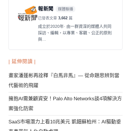
報新聞
媒體聯播
已發表文章
3,662
篇
成立於2020年· 由一群資深的媒體人共同
採訪、編輯，以專業、客觀、公正的原則
與…
| 延伸閱讀 |
畫家潘蓬彬再詮釋『白馬非馬』— 從命題思辨到當
代藝術的飛躍
擁抱AI需兼顧資安！Palo Alto Networks談4項解決方
案強化防禦
SaaS市場潛力上看10兆美元 凱鈿蘇柏州：AI驅動垂