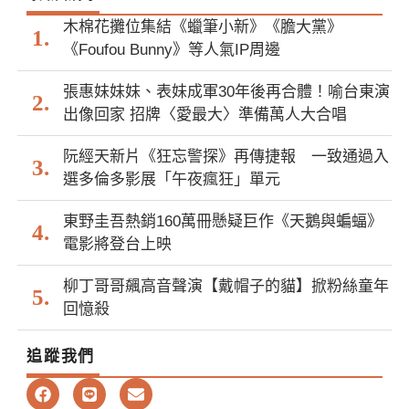
木棉花攤位集結《蠟筆小新》《膽大黨》
《Foufou Bunny》等人氣IP周邊
張惠妹妹妹、表妹成軍30年後再合體！喻台東演
出像回家 招牌〈愛最大〉準備萬人大合唱
阮經天新片《狂忘警探》再傳捷報 一致通過入
選多倫多影展「午夜瘋狂」單元
東野圭吾熱銷160萬冊懸疑巨作《天鵝與蝙蝠》
電影將登台上映
柳丁哥哥飆高音聲演【戴帽子的貓】掀粉絲童年
回憶殺
追蹤我們
F
L
E
a
i
n